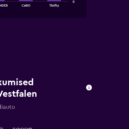
0
NDER
CARO
Thrifty
kumised
Westfalen
diauto