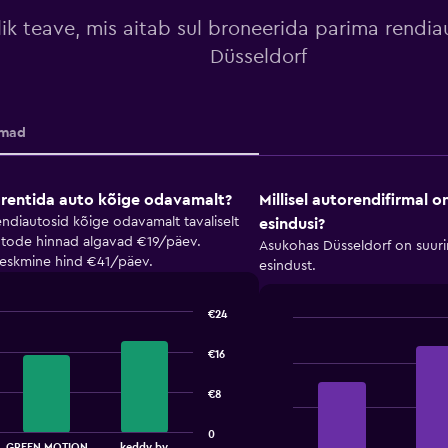
ik teave, mis aitab sul broneerida parima rendi
Düsseldorf
rmad
 rentida auto kõige odavamalt?
Millisel autorendifirmal o
ndiautosid kõige odavamalt tavaliselt
esindusi?
autode hinnad algavad €19/päev.
Asukohas Düsseldorf on suurim
keskmine hind €41/päev.
esindust.
€24
Bar
Chart
graphic.
chart
€16
with
4
€8
bars.
0
The
GREEN MOTION
keddy by