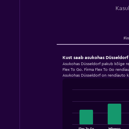
Kasul
Fi
Kust saab asukohas Düsseldorf
Asukohas Düsseldorf pakub kõige re
Flex To Go. Firma Flex To Go rendi
Asukohas Düsseldorf on rendiauto 
Bar
Chart
graphic.
chart
with
4
bars.
The
Flex To Go
Wheego