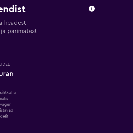
endist
ga headest
 ja parimatest
UDEL
uran
 sihtkoha
maks
swagen
istavad
delit