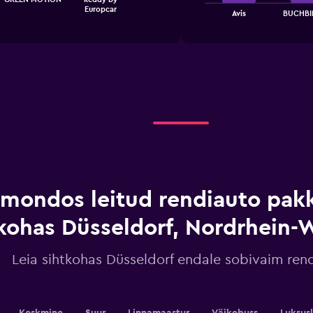
chart
Europcar
End
Avis
BUCHBI
of
has
interactive
1
chart
X
axis
displaying
categories.
Range:
4
categories.
The
chart
has
1
mondos leitud rendiauto pak
Y
axis
displaying
kohas Düsseldorf, Nordrhein-
values.
Range:
Leia sihtkohas Düsseldorf endale sobivaim ren
0
to
7.5.