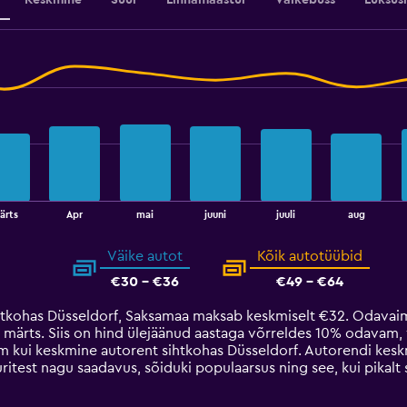
Keskmine
Suur
Linnamaastur
Väikebuss
Luksusl
ärts
Apr
mai
juuni
juuli
aug
Väike autot
Kõik autotüübid
€30 - €36
€49 - €64
htkohas Düsseldorf, Saksamaa maksab keskmiselt €32. Odavaim
 märts. Siis on hind ülejäänud aastaga võrreldes 10% odavam,
m kui keskmine autorent sihtkohas Düsseldorf. Autorendi kesk
uritest nagu saadavus, sõiduki populaarsus ning see, kui pikalt