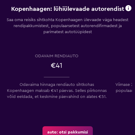
Kopenhaagen: lühiülevaade autorendist
Saa oma reisiks sihtkohta Kopenhaagen ülevaade väga headest
rendipakkumistest, populaarsetest autorendifirmadest ja
parimatest autotüüpidest
ODAVAIM RENDIAUTO
€41
Odavaima hinnaga rendiauto sihtkohas
Viimase 7
Kopenhaagen maksab €41 päevas. Selles piirkonnas
populaars
võid eeldada, et keskmine päevahind on alates €51.
auto: otsi pakkumisi