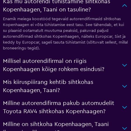
Kas mu autorendi tühistamine sihtkohas
Kopenhaagen, Taani on tasuline?
Enamik meiega koostööd tegevaid autorendifirmasid sihtkohas
Kopenhaagen ei võta tühistamise eest tasu. See tähendab, et kui
su plaanid ootamatult muutuma peaksid, pakuvad paljud
autorendifirmad sihtkohas Kopenhaagen, näiteks Europcar, Sixt ja
keddy by Europcar, sageli tasuta tühistamist (sõltuvalt sellest, millal
broneeringu tegid).
Millisel autorendifirmal on riigis
Kopenhaagen kõige rohkem esindusi?
Mis kiiruspiiirang kehtib sihtkohas
Kopenhaagen, Taani?
Milline autorendifirma pakub automudelit
Toyota RAV4 sihtkohas Kopenhaagen?
Milline on sihtkoha Kopenhaagen, Taani