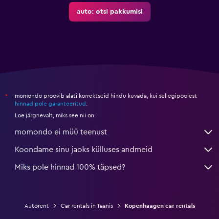
auto: otsi pakkumisi
momondo proovib alati korrektseid hindu kuvada, kui sellegipoolest
*
hinnad pole garanteeritud
.
Loe järgnevalt, miks see nii on.
momondo ei müü teenust
Koondame sinu jaoks külluses andmeid
Miks pole hinnad 100% täpsed?
Autorent
Car rentals in Taanis
Kopenhaagen car rentals