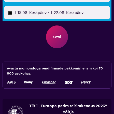
L 15.08
Keskpäev
-
L 22.08
Keskpäev
Otsi
Avasta momondoga rendifirmade pakkumisi enam kui 70
000 asukohas.
Tiitli „Euroopa parim reisirakendus 2023“
võitja