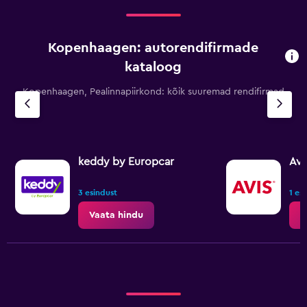
90.
Kopenhaagen: autorendifirmade
kataloog
Kopenhaagen, Pealinnapiirkond: kõik suuremad rendifirmad
keddy by Europcar
Avi
3 esindust
1 es
Vaata hindu
V