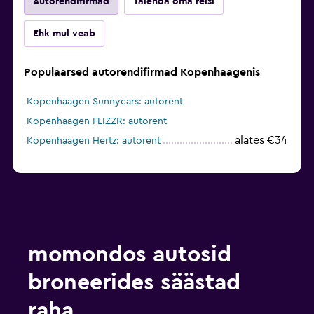
Autorendifirmad
Täienda oma reisi
Ehk mul veab
Populaarsed autorendifirmad Kopenhaagenis
Kopenhaagen Sunnycars: autorent
Kopenhaagen FLIZZR: autorent
alates €34
Kopenhaagen Hertz: autorent
momondos autosid
broneerides säästad
raha