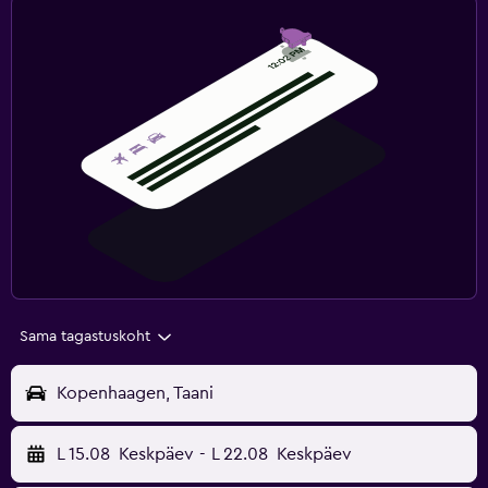
Sama tagastuskoht
Kopenhaagen, Taani
L 15.08
Keskpäev
-
L 22.08
Keskpäev