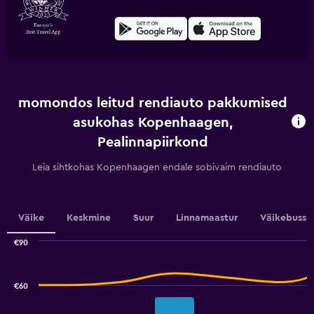
momondos leitud rendiauto pakkumised
asukohas Kopenhaagen,
Pealinnapiirkond
Leia sihtkohas Kopenhaagen endale sobivaim rendiauto
Väike
Keskmine
Suur
Linnamaastur
Väikebuss
€90
Combination
Chart
graphic.
chart
with
€60
2
data
series.