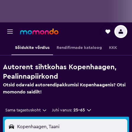
Sõidukite võrdlus
Rendifirmade kataloog
KKK
Autorent sihtkohas Kopenhaagen,
Pealinnapiirkond
Otsid odavaid autorendipakkumisi Kopenhaagenis? Otsi
momondo saidilt!
Sama tagastuskoht
Juhi vanus:
25–65
Kopenhaagen, Taani