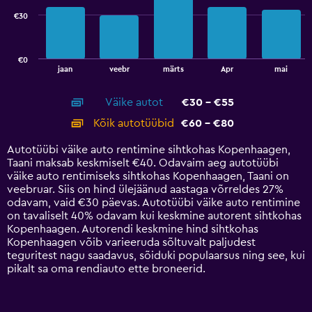
€30
The
chart
has
€0
1
End
jaan
veebr
märts
Apr
mai
of
X
interactive
axis
chart
Väike autot
€30 - €55
displaying
categories.
Kõik autotüübid
€60 - €80
Range:
14
Autotüübi väike auto rentimine sihtkohas Kopenhaagen,
categories.
Taani maksab keskmiselt €40. Odavaim aeg autotüübi
The
väike auto rentimiseks sihtkohas Kopenhaagen, Taani on
chart
veebruar. Siis on hind ülejäänud aastaga võrreldes 27%
has
odavam, vaid €30 päevas. Autotüübi väike auto rentimine
1
on tavaliselt 40% odavam kui keskmine autorent sihtkohas
Y
Kopenhaagen. Autorendi keskmine hind sihtkohas
axis
Kopenhaagen võib varieeruda sõltuvalt paljudest
displaying
teguritest nagu saadavus, sõiduki populaarsus ning see, kui
values.
pikalt sa oma rendiauto ette broneerid.
Range:
0
to