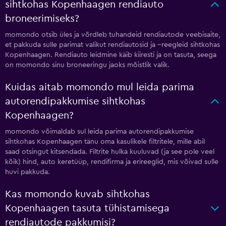
sihtkohas Kopenhaagen rendiauto
broneerimiseks?
momondo otsib üles ja võrdleb tuhandeid rendiautode veebisaite,
et pakkuda sulle parimat valikut rendiautosid ja --reegleid sihtkohas
Kopenhaagen. Rendiauto leidmine käib kiiresti ja on tasuta, seega
on momondo sinu broneeringu jaoks mõistlik valik.
Kuidas aitab momondo mul leida parima
autorendipakkumise sihtkohas
Kopenhaagen?
momondo võimaldab sul leida parima autorendipakkumise
sihtkohas Kopenhaagen tänu oma kasulikele filtritele, mille abil
saad otsingut kitsendada. Filtrite hulka kuuluvad (ja see pole veel
kõik) hind, auto keretüüp, rendifirma ja erireeglid, mis võivad sulle
huvi pakkuda.
Kas momondo kuvab sihtkohas
Kopenhaagen tasuta tühistamisega
rendiautode pakkumisi?