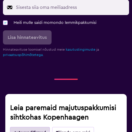
Meili mulle saidi momondo lemmikpakkumisi
Lisa hinnateavitus
Hinnateavituse loomisel nõustud meie
kasutustingimuste
ja
privaatsuspõhimõtetega.
Leia paremaid majutuspakkumisi
sihtkohas Kopenhaagen