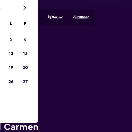
6
L
P
5
6
tja
12
13
19
20
26
27
l Carmen