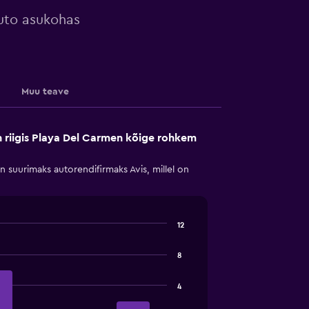
auto asukohas
Muu teave
on riigis Playa Del Carmen kõige rohkem
suurimaks autorendifirmaks Avis, millel on
12
8
4