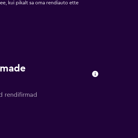
e, kui pikalt sa oma rendiauto ette
irmade
d rendifirmad