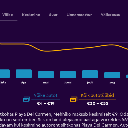
Väike
Keskmine
Suur
Linnamaastur
Väikebuss
ärts
Apr
mai
juuni
juuli
aug
Väike autot
Kõik autotüübid
€4 - €19
€30 - €55
htkohas Playa Del Carmen, Mehhiko maksab keskmiselt €9. Oda
ko on september. Siis on hind ülejäänud aastaga võrreldes 5
odavam kui keskmine autorent sihtkohas Playa Del Carmen. Aut