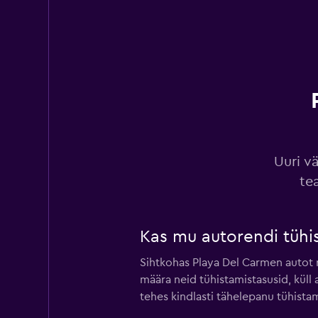
Europcar
6 esindust
Payless
6 esindust
Uuri v
te
Ace
Kas mu autorendi tühi
2 esindust
Sihtkohas Playa Del Carmen autot 
määra neid tühistamistasusid, küll
tehes kindlasti tähelepanu tühistam
Rhodium