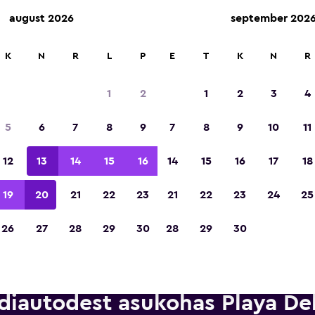
august 2026
september 202
kkumisi enam kui 70 000 asukohas.
K
N
R
L
P
E
T
K
N
R
1
2
1
2
3
4
Tiitli „Euroopa parim reisirakendus 2023“ või
5
6
7
8
9
7
8
9
10
11
12
13
14
15
16
14
15
16
17
18
19
20
21
22
23
21
22
23
24
25
26
27
28
29
30
28
29
30
diautodest asukohas Playa De