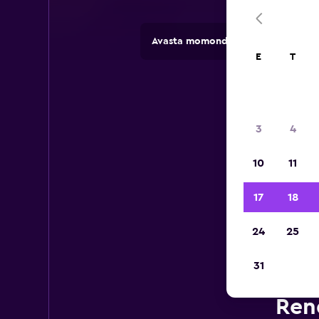
Avasta momondoga rendifirmade pa
E
T
3
4
10
11
17
18
24
25
31
Ren