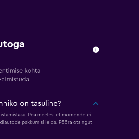
utoga
rentimise kohta
 valmistuda
hiko on tasuline?
ühistamistasu. Pea meeles, et momondo ei
ndiautode pakkumisi leida. Pööra otsingut