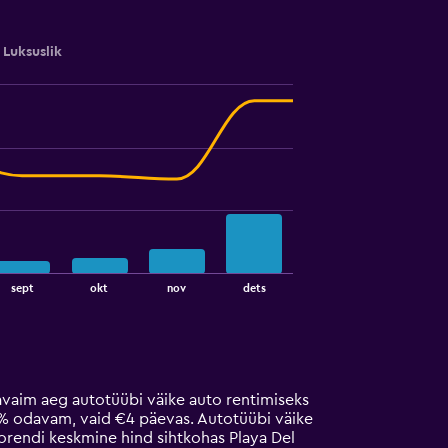
Luksuslik
sept
okt
nov
dets
vaim aeg autotüübi väike auto rentimiseks
6% odavam, vaid €4 päevas. Autotüübi väike
orendi keskmine hind sihtkohas Playa Del