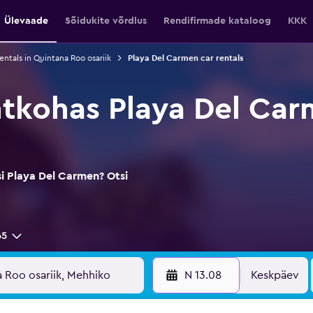
Ülevaade
Sõidukite võrdlus
Rendifirmade kataloog
KKK
entals in Quintana Roo osariik
Playa Del Carmen car rentals
htkohas Playa Del Ca
i Playa Del Carmen? Otsi
65
N 13.08
Keskpäev