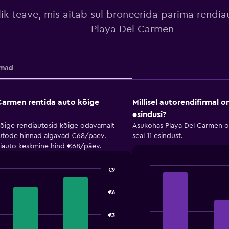
ik teave, mis aitab sul broneerida parima rendi
Playa Del Carmen
rmad
Carmen rentida auto kõige
Millisel autorendifirmal 
esindusi?
õige rendiautosid kõige odavamalt
Asukohas Playa Del Carmen on 
iautode hinnad algavad €68/päev.
seal 11 esindust.
iauto keskmine hind €68/päev.
€9
Bar
Chart
graphic.
chart
with
€6
4
bars.
€3
The