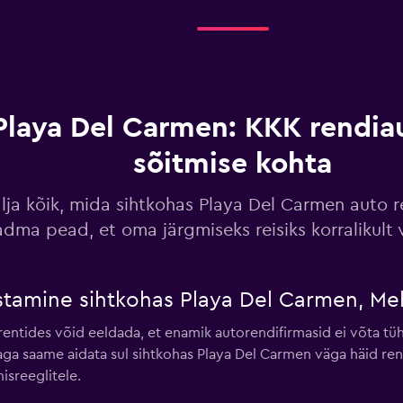
Vaata hindu
Playa Del Carmen: KKK rendia
sõitmise kohta
Vaata hindu
älja kõik, mida sihtkohas Playa Del Carmen auto 
adma pead, et oma järgmiseks reisiks korralikult
Vaata hindu
stamine sihtkohas Playa Del Carmen, Meh
rentides võid eeldada, et enamik autorendifirmasid ei võta t
 aga saame aidata sul sihtkohas Playa Del Carmen väga häid re
isreeglitele.
Vaata hindu