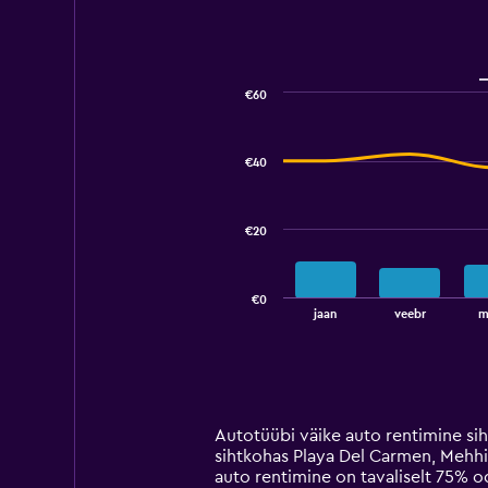
€60
Combination
Chart
graphic.
chart
with
€40
2
data
series.
€20
The
chart
has
€0
1
End
jaan
veebr
m
of
X
interactive
axis
chart
displaying
categories.
Range:
14
Autotüübi väike auto rentimine si
categories.
sihtkohas Playa Del Carmen, Mehhi
The
auto rentimine on tavaliselt 75% 