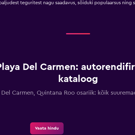
aljudest teguritest nagu saadavus, sõiduki populaarsus ning se
Playa Del Carmen: autorendif
kataloog
 Del Carmen, Quintana Roo osariik: kõik suurema
Vaata hindu