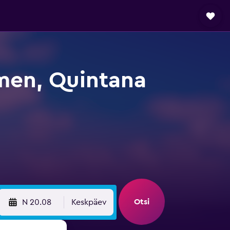
rmen, Quintana
Otsi
N 20.08
Keskpäev