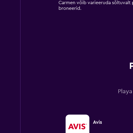
chart
Carmen võib varieeruda sõltuvalt p
has
broneerid.
1
Y
axis
displaying
values.
Range:
0
to
60.
Playa
Avis