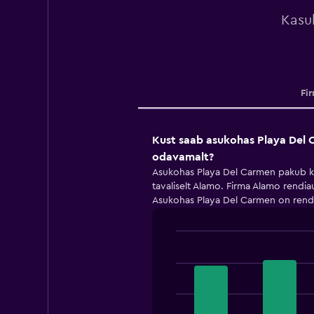
Kasul
Fi
Kust saab asukohas Playa Del 
odavamalt?
Asukohas Playa Del Carmen pakub k
tavaliselt Alamo. Firma Alamo rend
Asukohas Playa Del Carmen on rend
Bar
Chart
graphic.
chart
with
4
bars.