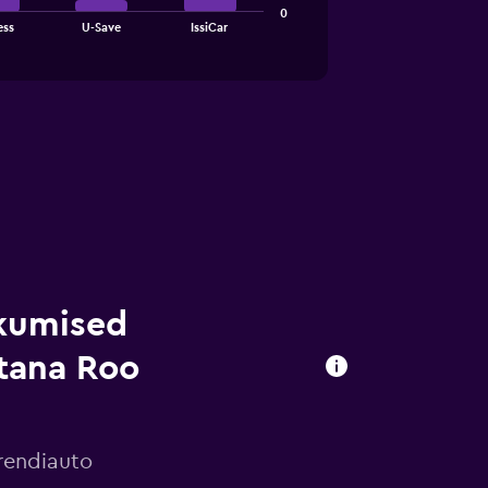
0
ess
U-Save
IssiCar
kumised
tana Roo
rendiauto