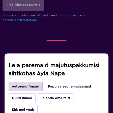
Lisa hinnateavitus
Hinnateavituse loomisel nõustud meie
kasutustingimuste
ja
privaatsuspõhimõtetega.
Leia paremaid majutuspakkumisi
sihtkohas Ayia Napa
Autorendifirmad
Populaarsed lennujaamad
Muud linnad
Täienda oma reisi
Ehk mul veab