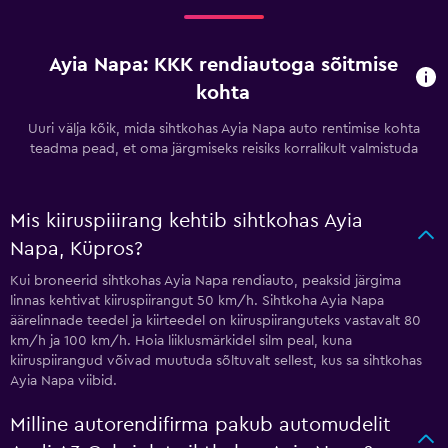
Ayia Napa: KKK rendiautoga sõitmise
kohta
Uuri välja kõik, mida sihtkohas Ayia Napa auto rentimise kohta
teadma pead, et oma järgmiseks reisiks korralikult valmistuda
Mis kiiruspiiirang kehtib sihtkohas Ayia
Napa, Küpros?
Kui broneerid sihtkohas Ayia Napa rendiauto, peaksid järgima
linnas kehtivat kiiruspiirangut 50 km/h. Sihtkoha Ayia Napa
äärelinnade teedel ja kiirteedel on kiiruspiiranguteks vastavalt 80
km/h ja 100 km/h. Hoia liiklusmärkidel silm peal, kuna
kiiruspiirangud võivad muutuda sõltuvalt sellest, kus sa sihtkohas
Ayia Napa viibid.
Milline autorendifirma pakub automudelit