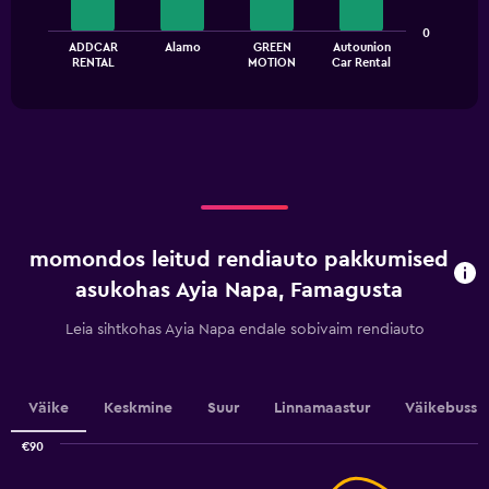
The
0
ADDCAR
Alamo
GREEN
Autounion
chart
End
RENTAL
MOTION
Car Rental
of
has
interactive
1
chart
X
axis
displaying
categories.
Range:
4
categories.
momondos leitud rendiauto pakkumised
The
chart
asukohas Ayia Napa, Famagusta
has
1
Leia sihtkohas Ayia Napa endale sobivaim rendiauto
Y
axis
displaying
values.
Väike
Keskmine
Suur
Linnamaastur
Väikebuss
Range:
0
€90
Combination
to
Chart
graphic.
chart