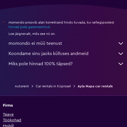
momondo proovib alati korrektseid hindu kuvada, kui sellegipoolest
*
hinnad pole garanteeritud
.
Loe järgnevalt, miks see nii on.
momondo ei müü teenust
Koondame sinu jaoks külluses andmeid
Miks pole hinnad 100% täpsed?
Autorent
Car rentals in Küprosel
Ayia Napa car rentals
Firma
Teave
Töökohad
Mobiil