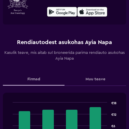
Rendiautodest asukohas Ayia Napa
Kasulik teave, mis aitab sul broneerida parima rendiauto asukohas
Ayia Napa
Firmad
Muu teave
€18
Bar
Chart
graphic.
chart
€12
with
4
€6
bars.