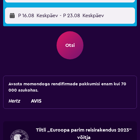
P 16.08
Keskpäev
-
P 23.08
Keskpäev
Otsi
Avasta momondoga rendifirmade pakkumisi enam kui 70
000 asukohas.
Tiitli „Euroopa parim reisirakendus 2023“
võitja