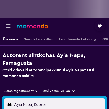
Ülevaade
Sõidukite võrdlus
Rendifirmade kataloog
KKK
Autorent sihtkohas Ayia Napa,
Famagusta
Otsid odavaid autorendipakkumisi Ayia Napa? Otsi
momondo saidilt!
Sama tagastuskoht
Juhi vanus:
25–65
Ayia Napa, Küpros