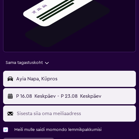
Sama tagastuskoht
Ayia Napa, Küpros
P 16.08
Keskpäev
-
P 23.08
Keskpäev
Meili mulle saidi momondo lemmikpakkumisi