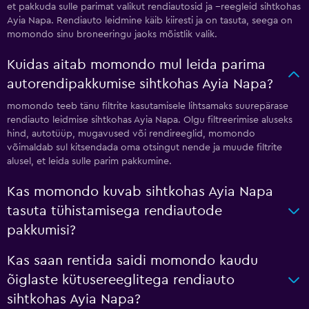
et pakkuda sulle parimat valikut rendiautosid ja --reegleid sihtkohas
Ayia Napa. Rendiauto leidmine käib kiiresti ja on tasuta, seega on
momondo sinu broneeringu jaoks mõistlik valik.
Kuidas aitab momondo mul leida parima
autorendipakkumise sihtkohas Ayia Napa?
momondo teeb tänu filtrite kasutamisele lihtsamaks suurepärase
rendiauto leidmise sihtkohas Ayia Napa. Olgu filtreerimise aluseks
hind, autotüüp, mugavused või rendireeglid, momondo
võimaldab sul kitsendada oma otsingut nende ja muude filtrite
alusel, et leida sulle parim pakkumine.
Kas momondo kuvab sihtkohas Ayia Napa
tasuta tühistamisega rendiautode
pakkumisi?
Kas saan rentida saidi momondo kaudu
õiglaste kütusereeglitega rendiauto
sihtkohas Ayia Napa?