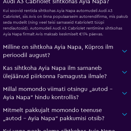
Audi A3 Cabriolet sihtkohas Ayia Napa?
Kui soovid rentida sihtkohas Ayia Napa automudeli Audi A3
Cabriolet, siis Avis on linna populaarseim autorendifirma, mis pakub
seda mudelit (ning veel teisi sarnaseid Kabriolett tüüpi
rendiautosid). Automudeli Audi A3 Cabriolet rentimine sihtkohas
Ayia Napa firmalt Avis maksab keskmiselt €174 päevas.
Milline on sihtkoha Ayia Napa, Küpros ilm
perioodil august?
Kas sihtkoha Ayia Napa ilm sarnaneb
ülejäänud piirkonna Famagusta ilmale?
Millal momondo viimati otsingu „autod –
Ayia Napa“ hindu kontrollis?
Mitmelt pakkujalt momondo teenuse
„autod – Ayia Napa“ pakkumisi otsib?