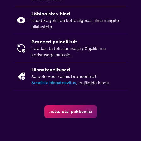
Läbipaistev hind
Näed koguhinda kohe alguses, ilma mingite
üllatusteta.
Broneeri paindlikult
Leia tasuta tühistamise ja põhjalikuma
koristusega autosid.
Hinnateavitused
Sa pole veel valmis broneerima?
Seadista hinnateavitus
, et jälgida hindu.
auto: otsi pakkumisi