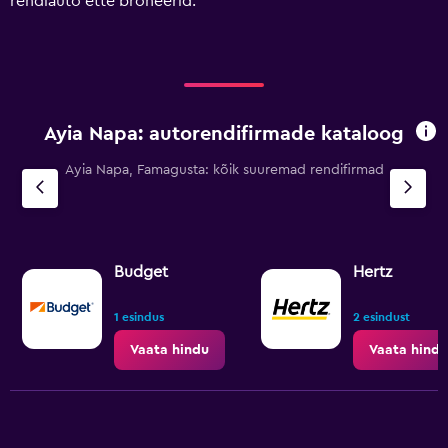
rendiauto ette broneerid.
Range:
0
to
90.
Ayia Napa: autorendifirmade kataloog
Ayia Napa, Famagusta: kõik suuremad rendifirmad
Budget
Hertz
1 esindus
2 esindust
Vaata hindu
Vaata hindu