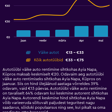
18.
with
€60
2
data
series.
€30
The
chart
has
€0
1
End
jaan
veebr
märts
Apr
mai
of
X
interactive
axis
chart
Väike autot
€13 - €33
displaying
categories.
Kõik autotüübid
€33 - €75
Range:
14
Autotüübi väike auto rentimine sihtkohas Ayia Napa,
categories.
Küpros maksab keskmiselt €20. Odavaim aeg autotüübi
The
väike auto rentimiseks sihtkohas Ayia Napa, Küpros on
chart
jaanuar. Siis on hind ülejäänud aastaga võrreldes 39%
has
odavam, vaid €13 päevas. Autotüübi väike auto rentimine
1
on tavaliselt 64% odavam kui keskmine autorent sihtkohas
Y
Ayia Napa. Autorendi keskmine hind sihtkohas Ayia Napa
axis
võib varieeruda sõltuvalt paljudest teguritest nagu
displaying
saadavus, sõiduki populaarsus ning see, kui pikalt sa oma
values.