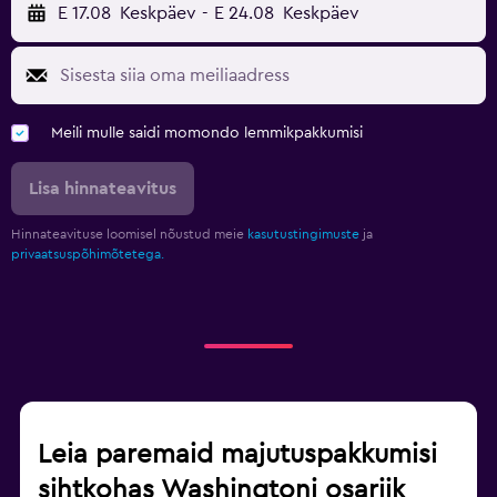
E 17.08
Keskpäev
-
E 24.08
Keskpäev
Meili mulle saidi momondo lemmikpakkumisi
Lisa hinnateavitus
Hinnateavituse loomisel nõustud meie
kasutustingimuste
ja
privaatsuspõhimõtetega.
Leia paremaid majutuspakkumisi
sihtkohas Washingtoni osariik