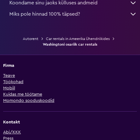
Koondame sinu jaoks külluses andmeid
Miks pole hinnad 100% täpsed?
Autorent
Car rentals in Ameerika Ühendriikides
Washingtoni osariik car rentals
Firma
Teave
Töökohad
Mobiil
Kuidas me töötame
Momondo sooduskoodid
Kontakt
Abi/KKK
Press