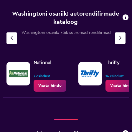
Washingtoni osariik: autorendifirmade
kataloog
Washingtoni osariik: kõik suuremad rendifirmad
National
Thrifty
7 esindust
14 esindust
Vaata hindu
Vaata hind