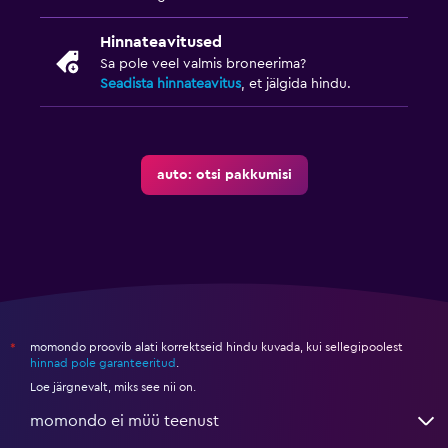
Hinnateavitused
Sa pole veel valmis broneerima?
Seadista hinnateavitus
, et jälgida hindu.
auto: otsi pakkumisi
momondo proovib alati korrektseid hindu kuvada, kui sellegipoolest
*
hinnad pole garanteeritud
.
Loe järgnevalt, miks see nii on.
momondo ei müü teenust