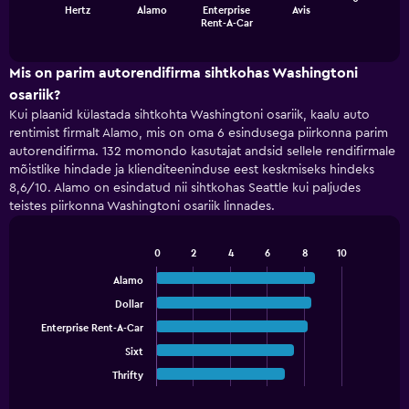
Hertz
Alamo
Enterprise
Avis
chart
End
Rent-A-Car
of
has
interactive
1
chart
X
Mis on parim autorendifirma sihtkohas Washingtoni
axis
osariik?
displaying
Kui plaanid külastada sihtkohta Washingtoni osariik, kaalu auto
categories.
rentimist firmalt Alamo, mis on oma 6 esindusega piirkonna parim
Range:
autorendifirma. 132 momondo kasutajat andsid sellele rendifirmale
4
mõistlike hindade ja klienditeeninduse eest keskmiseks hindeks
categories.
8,6/10. Alamo on esindatud nii sihtkohas Seattle kui paljudes
The
teistes piirkonna Washingtoni osariik linnades.
chart
has
1
0
2
4
6
8
10
Y
Bar
Chart
axis
graphic.
chart
Alamo
displaying
with
Dollar
5
values.
bars.
Range:
Enterprise Rent-A-Car
0
Sixt
The
to
chart
Thrifty
End
30.
of
has
interactive