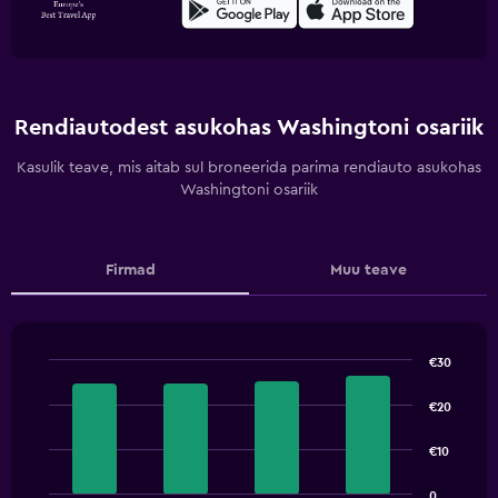
Rendiautodest asukohas Washingtoni osariik
Kasulik teave, mis aitab sul broneerida parima rendiauto asukohas
Washingtoni osariik
Firmad
Muu teave
€30
Bar
Chart
graphic.
chart
€20
with
4
€10
bars.
The
0