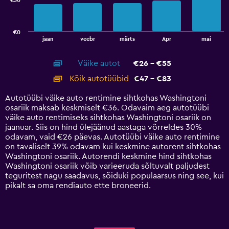
€30
The
chart
has
€0
1
End
jaan
veebr
märts
Apr
mai
of
X
interactive
axis
chart
Väike autot
€26 - €55
displaying
categories.
Kõik autotüübid
€47 - €83
Range:
14
Autotüübi väike auto rentimine sihtkohas Washingtoni
categories.
osariik maksab keskmiselt €36. Odavaim aeg autotüübi
The
väike auto rentimiseks sihtkohas Washingtoni osariik on
chart
jaanuar. Siis on hind ülejäänud aastaga võrreldes 30%
has
odavam, vaid €26 päevas. Autotüübi väike auto rentimine
1
on tavaliselt 39% odavam kui keskmine autorent sihtkohas
Y
Washingtoni osariik. Autorendi keskmine hind sihtkohas
axis
Washingtoni osariik võib varieeruda sõltuvalt paljudest
displaying
teguritest nagu saadavus, sõiduki populaarsus ning see, kui
values.
pikalt sa oma rendiauto ette broneerid.
Range:
0
to
90.