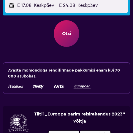
E 17.08
Keskpäev
-
E 24.08
Keskpäev
Otsi
Avasta momondoga rendifirmade pakkumisi enam kui 70
000 asukohas.
Tiitli „Euroopa parim reisirakendus 2023“
võitja