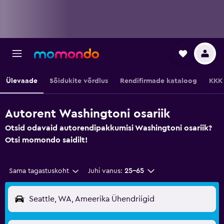
Ülevaade
Sõidukite võrdlus
Rendifirmade kataloog
KKK
Autorent Washingtoni osariik
Otsid odavaid autorendipakkumisi Washingtoni osariik?
Otsi momondo saidilt!
Sama tagastuskoht
Juhi vanus:
25–65
Seattle, WA, Ameerika Ühendriigid