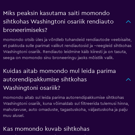
Miks peaksin kasutama saiti momondo
sihtkohas Washingtoni osariik rendiauto
broneerimiseks?
momondo otsib üles ja võrdleb tuhandeid rendiautode veebisaite,
et pakkuda sulle parimat valikut rendiautosid ja --reegleid sihtkohas
Washingtoni osariik. Rendiauto leidmine käib kiiresti ja on tasuta,
seega on momondo sinu broneeringu jaoks mõistlik valik.
Kuidas aitab momondo mul leida parima
autorendipakkumise sihtkohas
Washingtoni osariik?
momondo aitab sul leida parima autorendipakkumise sihtkohas
Washingtoni osariik, kuna võimaldab sul filtreerida tulemusi hinna,
mahutavuse, auto omaduste, tagastuskoha, väljastuskoha ja palju
muu alusel.
Kas momondo kuvab sihtkohas