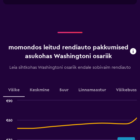
1
chart
X
axis
displaying
categories.
Range:
5
categories.
momondos leitud rendiauto pakkumised
The
chart
asukohas Washingtoni osariik
has
1
Leia sihtkohas Washingtoni osariik endale sobivaim rendiauto
Y
axis
displaying
values.
Väike
Keskmine
Suur
Linnamaastur
Väikebuss
Range:
0
€90
Combination
to
Chart
graphic.
chart
100.
with
€60
2
data
series.