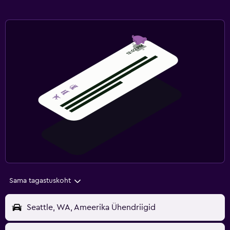
Sama tagastuskoht
Seattle, WA, Ameerika Ühendriigid