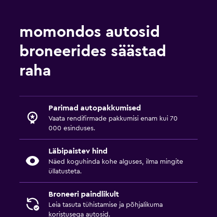
momondos autosid
broneerides säästad
raha
Parimad autopakkumised
Vaata rendifirmade pakkumisi enam kui 70
000 esinduses.
Läbipaistev hind
Näed koguhinda kohe alguses, ilma mingite
üllatusteta.
Broneeri paindlikult
Leia tasuta tühistamise ja põhjalikuma
koristusega autosid.