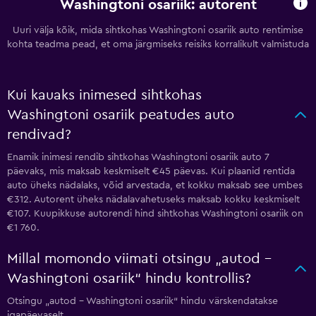
Washingtoni osariik: autorent
Uuri välja kõik, mida sihtkohas Washingtoni osariik auto rentimise
kohta teadma pead, et oma järgmiseks reisiks korralikult valmistuda
Kui kauaks inimesed sihtkohas
Washingtoni osariik peatudes auto
rendivad?
Enamik inimesi rendib sihtkohas Washingtoni osariik auto 7
päevaks, mis maksab keskmiselt €45 päevas. Kui plaanid rentida
auto üheks nädalaks, võid arvestada, et kokku maksab see umbes
€312. Autorent üheks nädalavahetuseks maksab kokku keskmiselt
€107. Kuupikkuse autorendi hind sihtkohas Washingtoni osariik on
€1 760.
Millal momondo viimati otsingu „autod –
Washingtoni osariik“ hindu kontrollis?
Otsingu „autod – Washingtoni osariik“ hindu värskendatakse
igapäevaselt.