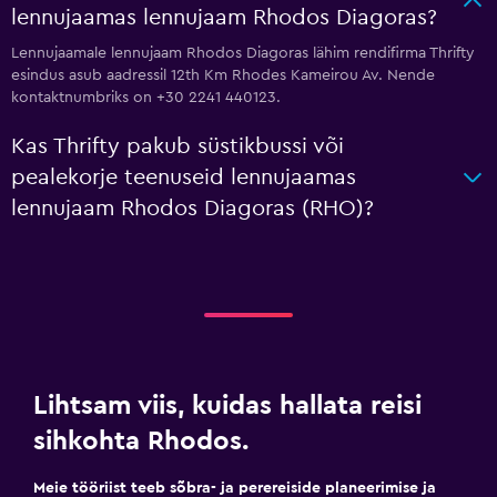
lennujaamas lennujaam Rhodos Diagoras?
Lennujaamale lennujaam Rhodos Diagoras lähim rendifirma Thrifty
esindus asub aadressil 12th Km Rhodes Kameirou Av. Nende
kontaktnumbriks on +30 2241 440123.
Kas Thrifty pakub süstikbussi või
pealekorje teenuseid lennujaamas
lennujaam Rhodos Diagoras (RHO)?
Lihtsam viis, kuidas hallata reisi
sihkohta Rhodos.
Meie tööriist teeb sõbra- ja perereiside planeerimise ja