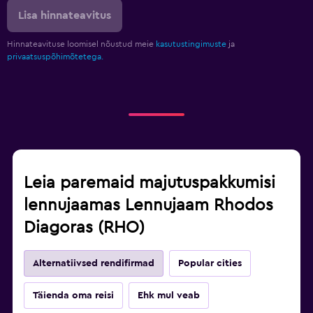
Lisa hinnateavitus
Hinnateavituse loomisel nõustud meie
kasutustingimuste
ja
privaatsuspõhimõtetega.
Leia paremaid majutuspakkumisi
lennujaamas Lennujaam Rhodos
Diagoras (RHO)
Alternatiivsed rendifirmad
Popular cities
Täienda oma reisi
Ehk mul veab