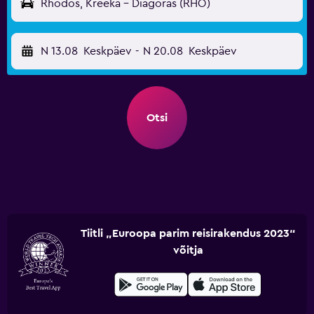
Rhodos, Kreeka - Diagoras (RHO)
N 13.08
Keskpäev
-
N 20.08
Keskpäev
Otsi
Tiitli „Euroopa parim reisirakendus 2023“
võitja