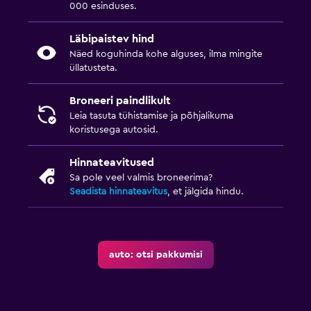
000 esinduses.
Läbipaistev hind
Näed koguhinda kohe alguses, ilma mingite
üllatusteta.
Broneeri paindlikult
Leia tasuta tühistamise ja põhjalikuma
koristusega autosid.
Hinnateavitused
Sa pole veel valmis broneerima?
Seadista hinnateavitus
, et jälgida hindu.
auto: otsi pakkumisi