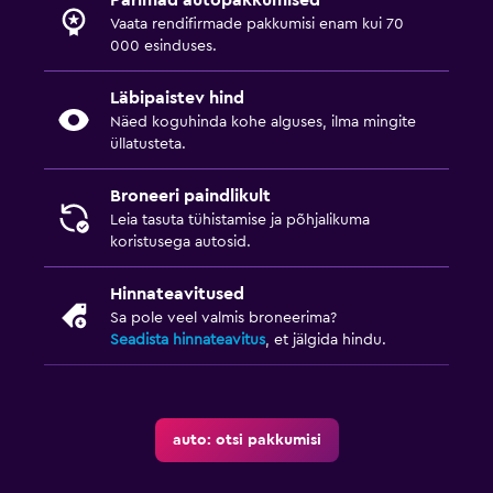
Parimad autopakkumised
Vaata rendifirmade pakkumisi enam kui 70
000 esinduses.
Läbipaistev hind
Näed koguhinda kohe alguses, ilma mingite
üllatusteta.
Broneeri paindlikult
Leia tasuta tühistamise ja põhjalikuma
koristusega autosid.
Hinnateavitused
Sa pole veel valmis broneerima?
Seadista hinnateavitus
, et jälgida hindu.
auto: otsi pakkumisi