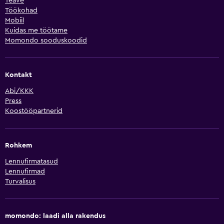
Teave
Töökohad
Mobiil
Kuidas me töötame
Momondo sooduskoodid
Kontakt
Abi/KKK
Press
Koostööpartnerid
Rohkem
Lennufirmatasud
Lennufirmad
Turvalisus
momondo: laadi alla rakendus