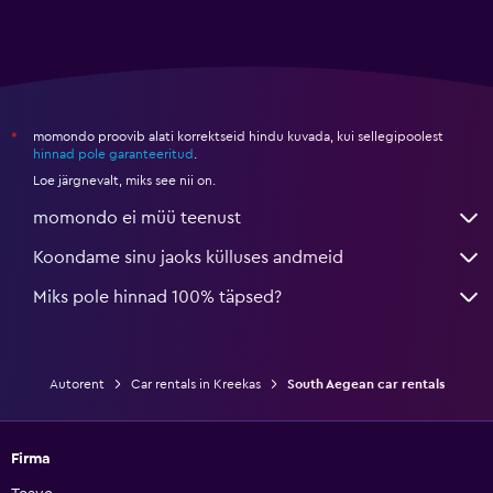
momondo proovib alati korrektseid hindu kuvada, kui sellegipoolest
*
hinnad pole garanteeritud
.
Loe järgnevalt, miks see nii on.
momondo ei müü teenust
Koondame sinu jaoks külluses andmeid
Miks pole hinnad 100% täpsed?
Autorent
Car rentals in Kreekas
South Aegean car rentals
Firma