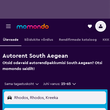
Ülevaade
Sõidukite võrdlus
Rendifirmade kataloog
KKK
Autorent South Aegean
Otsid odavaid autorendipakkumisi South Aegean? Otsi
momondo saidilt!
Sama tagastuskoht
Juhi vanus:
25–65
Rhodos, Rhodos, Kreeka