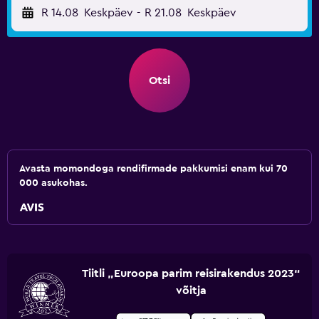
R 14.08
Keskpäev
-
R 21.08
Keskpäev
Otsi
Avasta momondoga rendifirmade pakkumisi enam kui 70
000 asukohas.
Tiitli „Euroopa parim reisirakendus 2023“
võitja