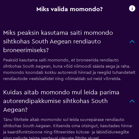
Miks valida momondo?
Miks peaksin kasutama saiti momondo
sihtkohas South Aegean rendiauto
broneerimiseks?
Peaksid kasutama saiti momondo, et broneerida rendiauto
sihtkohas South Aegean, kuna võid niimoodi säästa aega ja raha.
momondo koondab kokku autorendi hinnad ja reeglid tuhandetelt
rendiautode veebisaitidel ning võimaldab sul neid võrrelda.
Kuidas aitab momondo mul leida parima
autorendipakkumise sihtkohas South
Aegean?
Tänu filtritele aitab momondo sul leida suurepärase rendiauto
sihtkohas South Aegean. Kitsenda oma otsingut, kasutades hinna-
ja kaardifunktsioone ning filtreerides kütuse- ja läbisõidureeglite
ning paljude teiste saadaval olevate filtrite alusel.