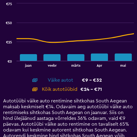
0
€75
Combination
to
Chart
graphic.
chart
100.
with
€50
2
data
series.
€25
The
chart
has
€0
1
End
jaan
veebr
märts
Apr
mai
of
X
interactive
axis
chart
Väike autot
€9 - €32
displaying
categories.
Kõik autotüübid
€24 - €71
Range:
14
Autotüübi väike auto rentimine sihtkohas South Aegean
categories.
maksab keskmiselt €14. Odavaim aeg autotüübi väike auto
The
rentimiseks sihtkohas South Aegean on jaanuar. Siis on
chart
hind ülejäänud aastaga võrreldes 36% odavam, vaid €9
has
päevas. Autotüübi väike auto rentimine on tavaliselt 65%
1
odavam kui keskmine autorent sihtkohas South Aegean.
Y
Autorendi keskmine hind sihtkohas South Aegean võib