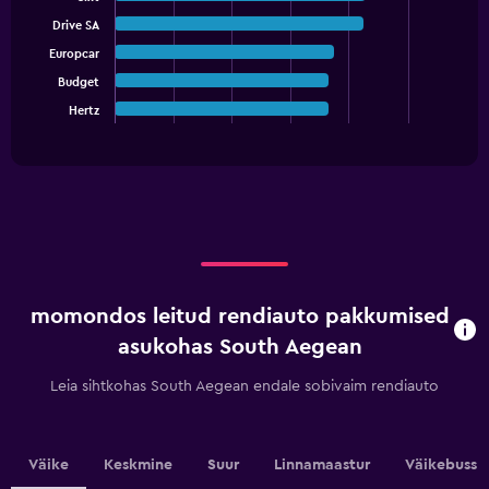
with
Drive SA
5
bars.
Europcar
Budget
The
chart
Hertz
End
of
has
interactive
1
chart
X
axis
displaying
categories.
Range:
5
categories.
momondos leitud rendiauto pakkumised
The
chart
asukohas South Aegean
has
1
Leia sihtkohas South Aegean endale sobivaim rendiauto
Y
axis
displaying
values.
Väike
Keskmine
Suur
Linnamaastur
Väikebuss
Range: