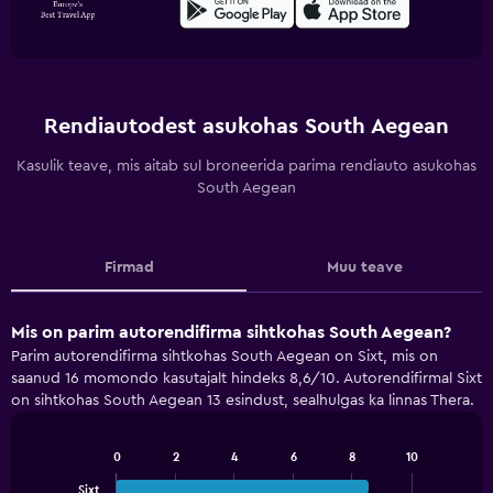
Rendiautodest asukohas South Aegean
Kasulik teave, mis aitab sul broneerida parima rendiauto asukohas
South Aegean
Firmad
Muu teave
Mis on parim autorendifirma sihtkohas South Aegean?
Parim autorendifirma sihtkohas South Aegean on Sixt, mis on
saanud 16 momondo kasutajalt hindeks 8,6/10. Autorendifirmal Sixt
on sihtkohas South Aegean 13 esindust, sealhulgas ka linnas Thera.
0
2
4
6
8
10
Bar
Chart
graphic.
chart
Sixt