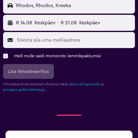
Rhodos, Rhodos, Kreeka
R 14.08
Keskpäev
-
R 21.08
Keskpäev
Meili mulle saidi momondo lemmikpakkumisi
Lisa hinnateavitus
Hinnateavituse loomisel nõustud meie
kasutustingimuste
ja
privaatsuspõhimõtetega.