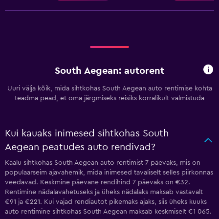
South Aegean: autorent
Uuri välja kõik, mida sihtkohas South Aegean auto rentimise kohta
teadma pead, et oma järgmiseks reisiks korralikult valmistuda
Kui kauaks inimesed sihtkohas South
Aegean peatudes auto rendivad?
Kaalu sihtkohas South Aegean auto rentimist 7 päevaks, mis on
populaarseim ajavahemik, mida inimesed tavaliselt selles piirkonnas
veedavad. Keskmine päevane rendihind 7 päevaks on €32.
Rentimine nädalavahetuseks ja üheks nädalaks maksab vastavalt
€91 ja €221. Kui vajad rendiautot pikemaks ajaks, siis üheks kuuks
auto rentimine sihtkohas South Aegean maksab keskmiselt €1 065.