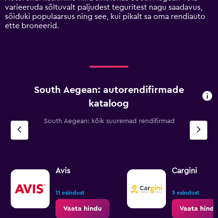
axis
varieeruda sõltuvalt paljudest teguritest nagu saadavus,
displaying
sõiduki populaarsus ning see, kui pikalt sa oma rendiauto
values.
ette broneerid.
Range:
0
to
75.
South Aegean: autorendifirmade
kataloog
South Aegean: kõik suuremad rendifirmad
Avis
Cargini
11 esindust
3 esindust
Vaata hindu
Vaata hindu