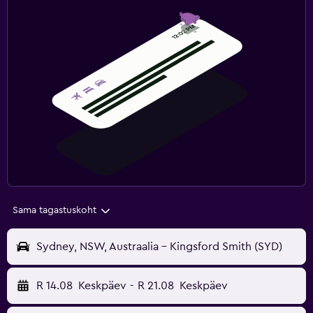
Sama tagastuskoht
Sydney, NSW, Austraalia - Kingsford Smith (SYD)
R 14.08
Keskpäev
-
R 21.08
Keskpäev