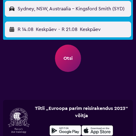
Sydney, NSW, Austraalia - Kingsford Smith (SYD)
R 14.08
Keskpäev
-
R 21.08
Keskpäev
Otsi
Tiitli „Euroopa parim reisirakendus 2023“
võitja