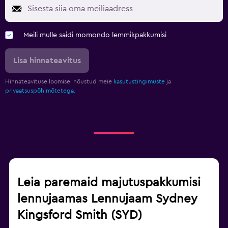
Meili mulle saidi momondo lemmikpakkumisi
Lisa hinnateavitus
Hinnateavituse loomisel nõustud meie
kasutustingimuste
ja
privaatsuspõhimõtetega.
Leia paremaid majutuspakkumisi
lennujaamas Lennujaam Sydney
Kingsford Smith (SYD)