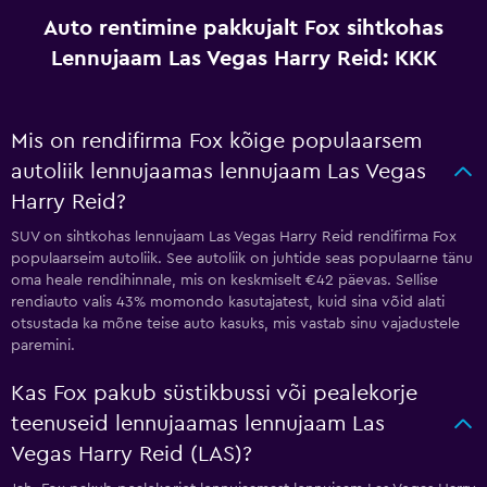
Auto rentimine pakkujalt Fox sihtkohas
Lennujaam Las Vegas Harry Reid: KKK
Mis on rendifirma Fox kõige populaarsem
autoliik lennujaamas lennujaam Las Vegas
Harry Reid?
SUV on sihtkohas lennujaam Las Vegas Harry Reid rendifirma Fox
populaarseim autoliik. See autoliik on juhtide seas populaarne tänu
oma heale rendihinnale, mis on keskmiselt €42 päevas. Sellise
rendiauto valis 43% momondo kasutajatest, kuid sina võid alati
otsustada ka mõne teise auto kasuks, mis vastab sinu vajadustele
paremini.
Kas Fox pakub süstikbussi või pealekorje
teenuseid lennujaamas lennujaam Las
Vegas Harry Reid (LAS)?