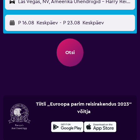
Las Vegas, NV, Ameerika Ühendriigid - Harry Reid (LAS)
P 16.08
Keskpäev
-
P 23.08
Keskpäev
Otsi
Tiitli „Euroopa parim reisirakendus 2023“
võitja