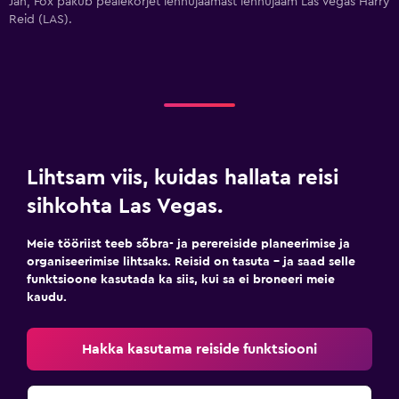
Jah, Fox pakub pealekorjet lennujaamast lennujaam Las Vegas Harry
Reid (LAS).
Lihtsam viis, kuidas hallata reisi
sihkohta Las Vegas.
Meie tööriist teeb sõbra- ja perereiside planeerimise ja
organiseerimise lihtsaks. Reisid on tasuta – ja saad selle
funktsioone kasutada ka siis, kui sa ei broneeri meie
kaudu.
Hakka kasutama reiside funktsiooni