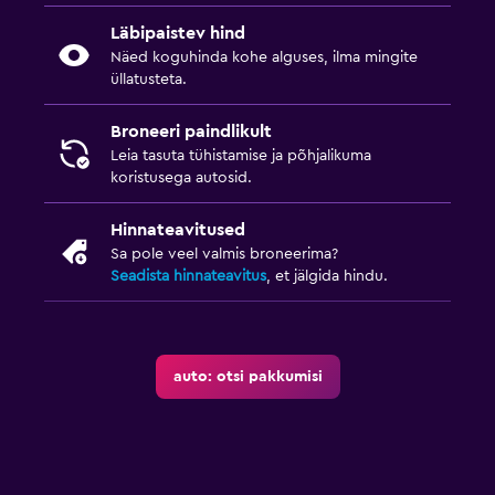
Läbipaistev hind
Näed koguhinda kohe alguses, ilma mingite
üllatusteta.
Broneeri paindlikult
Leia tasuta tühistamise ja põhjalikuma
koristusega autosid.
Hinnateavitused
Sa pole veel valmis broneerima?
Seadista hinnateavitus
, et jälgida hindu.
auto: otsi pakkumisi