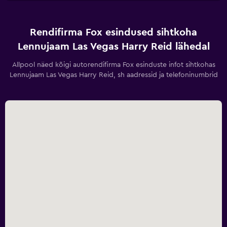
Rendifirma Fox esindused sihtkoha
Lennujaam Las Vegas Harry Reid lähedal
Allpool näed kõigi autorendifirma Fox esinduste infot sihtkohas
Lennujaam Las Vegas Harry Reid, sh aadressid ja telefoninumbrid