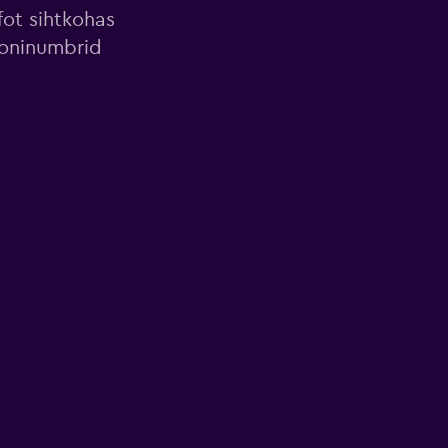
fot sihtkohas
foninumbrid