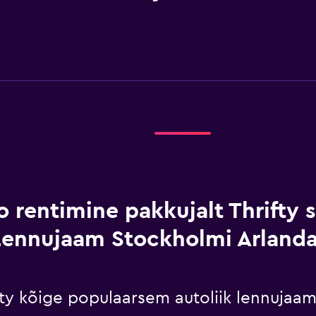
o rentimine pakkujalt Thrifty 
Lennujaam Stockholmi Arland
ifty kõige populaarsem autoliik lennuja