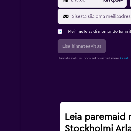
L 15.08
Keskpäev
Meili mulle saidi momondo lemmi
Lisa hinnateavitus
Hinnateavituse loomisel nõustud meie
kasutu
Leia paremaid 
Stockholmi Arl