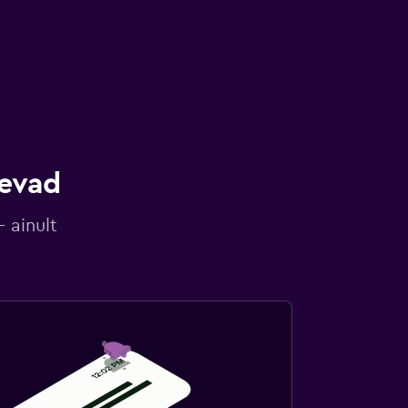
gevad
 ainult