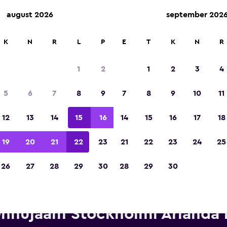
august 2026
september 202
K
N
R
L
P
E
T
K
N
R
Tiitli „Euroopa parim reisirakendus 2023“ või
1
2
1
2
3
4
5
6
7
8
9
7
8
9
10
11
12
13
14
15
16
14
15
16
17
18
19
20
21
22
23
21
22
23
24
25
26
27
28
29
30
28
29
30
endifirma Thrifty esindused s
nnujaam Stockholmi Arlanda 