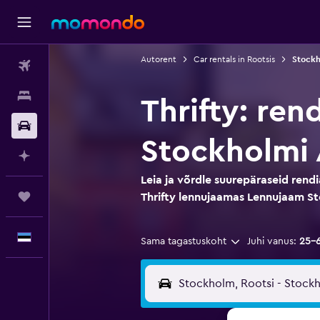
Autorent
Car rentals in Rootsis
Stockh
Lennud
Majutus
Thrifty: re
Autorent
Stockholmi 
Planeeri AI-ga
Leia ja võrdle suurepäraseid rend
Reisid
Thrifty lennujaamas Lennujaam S
Eesti
Sama tagastuskoht
Juhi vanus:
25–