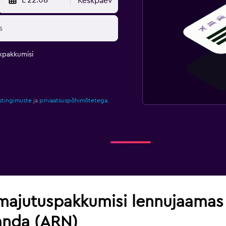
L 22.08
Keskpäev
kpakkumisi
stingimuste
ja
privaatsuspõhimõtetega.
majutuspakkumisi lennujaama
anda (ARN)