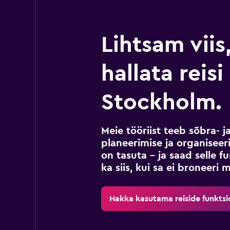
Lihtsam viis
hallata reis
Stockholm.
Meie tööriist teeb sõbra- j
planeerimise ja organiseeri
on tasuta – ja saad selle 
ka siis, kui sa ei broneeri 
Hakka kasutama reiside funktsi