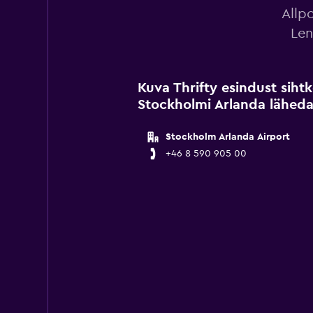
Allpo
Len
Kuva Thrifty esindust sih
Stockholmi Arlanda läheda
Stockholm Arlanda Airport
+46 8 590 905 00