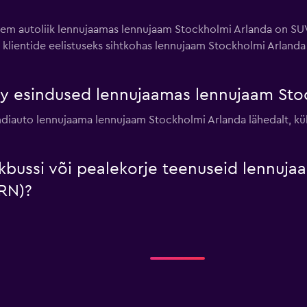
sem autoliik lennujaamas lennujaam Stockholmi Arlanda on SUV
 klientide eelistuseks sihtkohas lennujaam Stockholmi Arlanda o
fty esindused lennujaamas lennujaam Sto
endiauto lennujaama lennujaam Stockholmi Arlanda lähedalt, kü
ikbussi või pealekorje teenuseid lennuj
RN)?