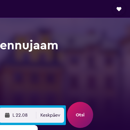
 Lennujaam
Otsi
L 22.08
Keskpäev