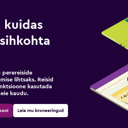
, kuidas
i sihkohta
a perereiside
mise lihtsaks. Reisid
funktsioone kasutada
meie kaudu.
ooni
Leia mu broneeringud