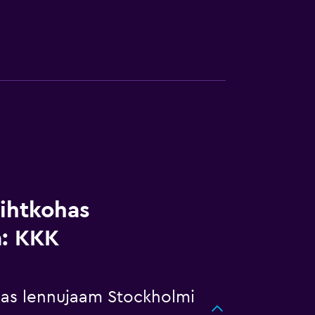
sihtkohas
a: KKK
amas lennujaam Stockholmi