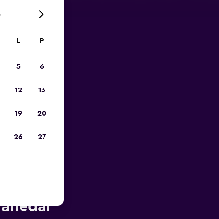
6
L
P
tja
5
6
12
13
19
20
26
27
ihtkoha
lähedal