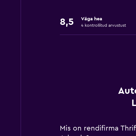
Väga hea
8,5
4 kontrollitud arvustust
Aut
Mis on rendifirma Thr