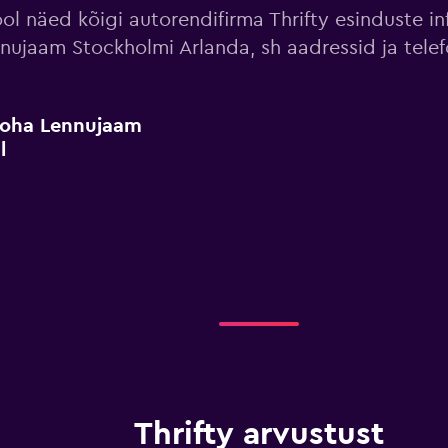
ol näed kõigi autorendifirma Thrifty esinduste in
nujaam Stockholmi Arlanda, sh aadressid ja tele
tkoha Lennujaam
l
Thrifty arvustust