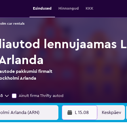
Esindused
Hinnangud
KKK
olm car rentals
ndiautod lennujaamas
Arlanda
iautode pakkumisi firmalt
tockholmi Arlanda
65
Ainult firma Thrifty autod
L 15.08
Keskpäev