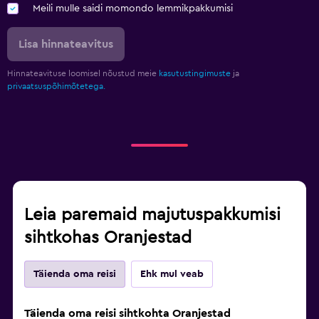
Meili mulle saidi momondo lemmikpakkumisi
Lisa hinnateavitus
Hinnateavituse loomisel nõustud meie
kasutustingimuste
ja
privaatsuspõhimõtetega.
Leia paremaid majutuspakkumisi
sihtkohas Oranjestad
Täienda oma reisi
Ehk mul veab
Täienda oma reisi sihtkohta Oranjestad