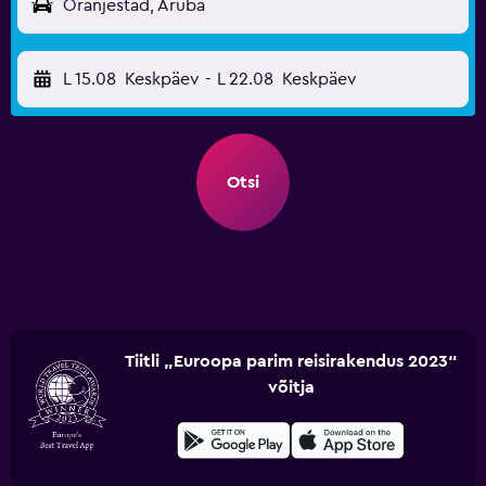
Oranjestad, Aruba
L 15.08
Keskpäev
-
L 22.08
Keskpäev
Otsi
Tiitli „Euroopa parim reisirakendus 2023“
võitja