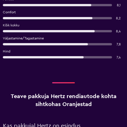
8,1
Comfort
8,2
Kõik kokku
8,4
Väljastamine/Tagastamine
7,8
Hind
7,4
Teave pakkuja Hertz rendiautode kohta
sihtkohas Oranjestad
Kas pakkujal Hertz on esindus