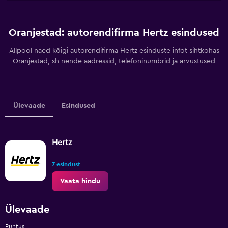
Oranjestad: autorendifirma Hertz esindused
Allpool näed kõigi autorendifirma Hertz esinduste infot sihtkohas
Oranjestad, sh nende aadressid, telefoninumbrid ja arvustused
Ülevaade
Esindused
Hertz
7 esindust
Vaata hindu
Ülevaade
Puhtus