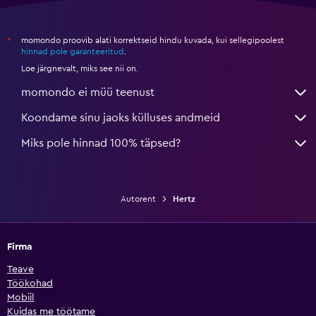
momondo proovib alati korrektseid hindu kuvada, kui sellegipoolest
*
hinnad pole garanteeritud
.
Loe järgnevalt, miks see nii on.
momondo ei müü teenust
Koondame sinu jaoks külluses andmeid
Miks pole hinnad 100% täpsed?
Autorent
Hertz
Firma
Teave
Töökohad
Mobiil
Kuidas me töötame