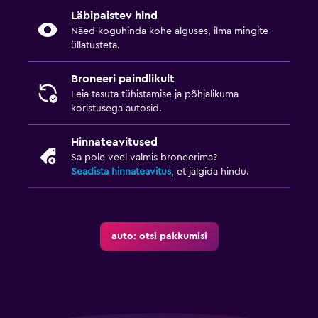
Läbipaistev hind
Näed koguhinda kohe alguses, ilma mingite
üllatusteta.
Broneeri paindlikult
Leia tasuta tühistamise ja põhjalikuma
koristusega autosid.
Hinnateavitused
Sa pole veel valmis broneerima?
Seadista hinnateavitus
, et jälgida hindu.
auto: otsi pakkumisi