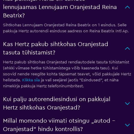
lennujaamas Lennujaam Oranjestad Reina
Beatrix?
Sihtkohas Lennujaam Oranjestad Reina Beatrix on 1 esindus. Selle
pakkuja Hertz autorendi esinduse aadress on Reina Beatrix Intl Ap.
Kas Hertz pakub sihtkohas Oranjestad
tasuta tühistamist?
Hertz pakub sihtkohas Oranjestad rendiautodele tasuta tühistamist
(ehkki viimase hetke tühistamistega võib kaasneda tasu). Kui
soovid nende reeglite kohta täpsemat teavet, võid pakkujale Hertz
helistada.
Klikka siia
ja vali seejärel jaotis "Esindused", et näha
nimekirja pakkuja Hertz telefoninumbritest.
Kui palju autorendiesindusi on pakkujal
Hertz sihtkohas Oranjestad?
Millal momondo viimati otsingu „autod –
Oranjestad“ hindu kontrollis?