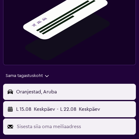
Sama tagastuskoht
Oranjestad, Aruba
L 15.08
Keskpäev
-
L 22.08
Keskpäev