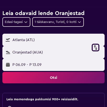
Leia odavaid lende Oranjestad
Edasi-tagasi
1 täiskasvanu, Turisti, 0 kotti
Atlanta (ATL)
Oranjestad (AUA)
P 06.09
-
P 13.09
Otsi
Leia momondoga pakkumisi 900+ reisisaidilt.