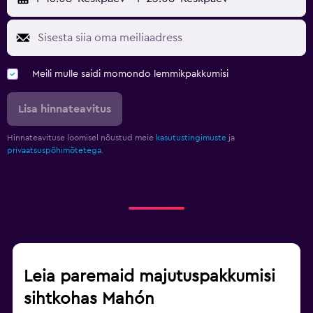
Meili mulle saidi momondo lemmikpakkumisi
Lisa hinnateavitus
Hinnateavituse loomisel nõustud meie
kasutustingimuste
ja
privaatsuspõhimõtetega.
Leia paremaid majutuspakkumisi
sihtkohas Mahón