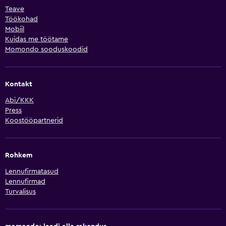
Teave
Töökohad
Mobiil
Kuidas me töötame
Momondo sooduskoodid
Kontakt
Abi/KKK
Press
Koostööpartnerid
Rohkem
Lennufirmatasud
Lennufirmad
Turvalisus