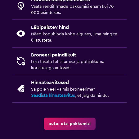
Vaata rendifirmade pakkumisi enam kui 70
000 esinduses.
Läbipaistev hind
Näed koguhinda kohe alguses, ilma mingite
üllatusteta.
Broneeri paindlikult
Leia tasuta tühistamise ja põhjalikuma
koristusega autosid.
Hinnateavitused
Sa pole veel valmis broneerima?
Seadista hinnateavitus
, et jälgida hindu.
auto: otsi pakkumisi