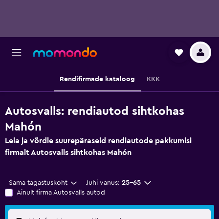
Rendifirmade kataloog
KKK
Autosvalls: rendiautod sihtkohas
Mahón
Leia ja võrdle suurepäraseid rendiautode pakkumisi
firmalt Autosvalls sihtkohas Mahón
Sama tagastuskoht
Juhi vanus:
25–65
Ainult firma Autosvalls autod