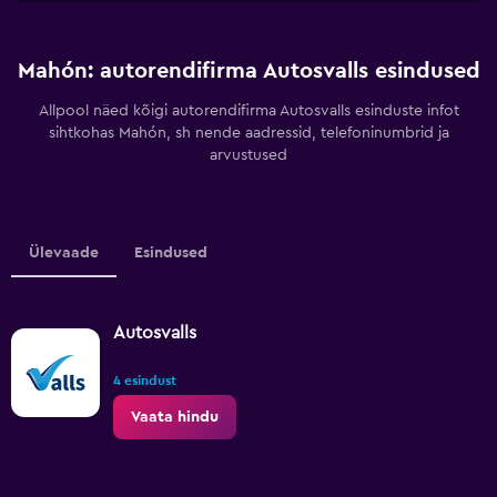
Mahón: autorendifirma Autosvalls esindused
Allpool näed kõigi autorendifirma Autosvalls esinduste infot
sihtkohas Mahón, sh nende aadressid, telefoninumbrid ja
arvustused
Ülevaade
Esindused
Autosvalls
4 esindust
Vaata hindu