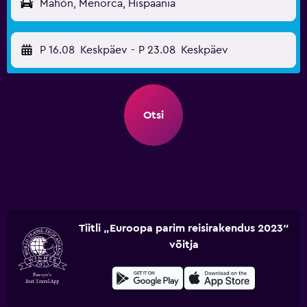
Mahón, Menorca, Hispaania
P 16.08
Keskpäev
-
P 23.08
Keskpäev
Otsi
Tiitli „Euroopa parim reisirakendus 2023“
võitja