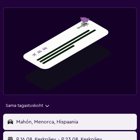
Sama tagastuskoht
Mahón, Menorca, Hispaania
P 16.08
Keskpäev
-
P 23.08
Keskpäev