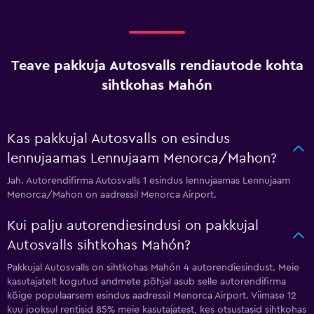
Teave pakkuja Autosvalls rendiautode kohta
sihtkohas Mahón
Kas pakkujal Autosvalls on esindus
lennujaamas Lennujaam Menorca/Mahon?
Jah. Autorendifirma Autosvalls 1 esindus lennujaamas Lennujaam
Menorca/Mahon on aadressil Menorca Airport.
Kui palju autorendiesindusi on pakkujal
Autosvalls sihtkohas Mahón?
Pakkujal Autosvalls on sihtkohas Mahón 4 autorendiesindust. Meie
kasutajatelt kogutud andmete põhjal asub selle autorendifirma
kõige populaarsem esindus aadressil Menorca Airport. Viimase 12
kuu jooksul rentisid 85% meie kasutajatest, kes otsustasid sihtkohas