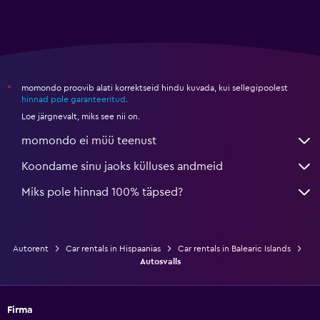
momondo proovib alati korrektseid hindu kuvada, kui sellegipoolest
*
hinnad pole garanteeritud
.
Loe järgnevalt, miks see nii on.
momondo ei müü teenust
Koondame sinu jaoks külluses andmeid
Miks pole hinnad 100% täpsed?
Autorent
Car rentals in Hispaanias
Car rentals in Balearic Islands
Autosvalls
Firma