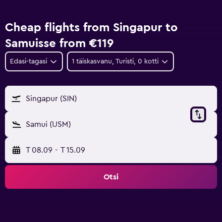
Cheap flights from Singapur to
Samuisse from €119
Edasi-tagasi
1 täiskasvanu, Turisti, 0 kotti
Singapur (SIN)
Samui (USM)
T 08.09
-
T 15.09
Otsi