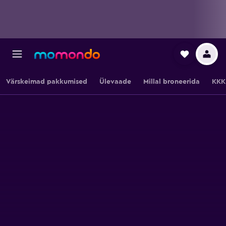
Värskeimad pakkumised
Ülevaade
Millal broneerida
KKK