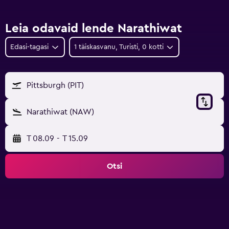
Leia odavaid lende Narathiwat
Edasi-tagasi
1 täiskasvanu, Turisti, 0 kotti
Pittsburgh (PIT)
Narathiwat (NAW)
T 08.09
-
T 15.09
Otsi