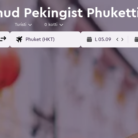
ud Pekingist Phukett
Turisti
0 kotti
L 05.09