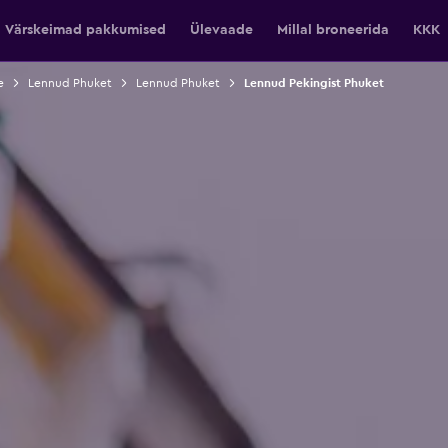
Värskeimad pakkumised
Ülevaade
Millal broneerida
KKK
e
Lennud Phuket
Lennud Phuket
Lennud Pekingist Phuket