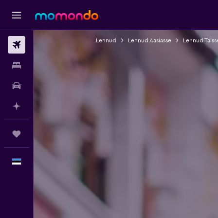
Lennud
Lennud Aasiasse
Lennud Taiss
Lennud
Majutus
Autorent
Planeeri AI-ga
Reisid
Eesti