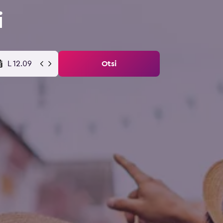
i
L 12.09
Otsi