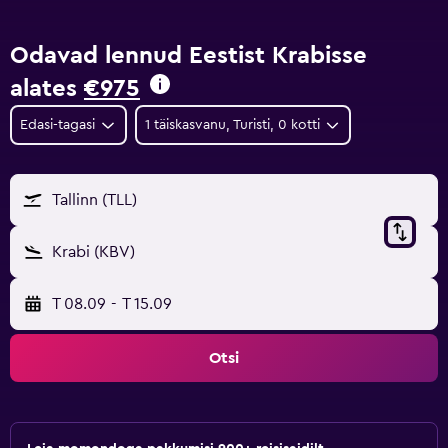
Odavad lennud Eestist Krabisse
alates
€975
Edasi-tagasi
1 täiskasvanu, Turisti, 0 kotti
Tallinn (TLL)
Krabi (KBV)
T 08.09
-
T 15.09
Otsi