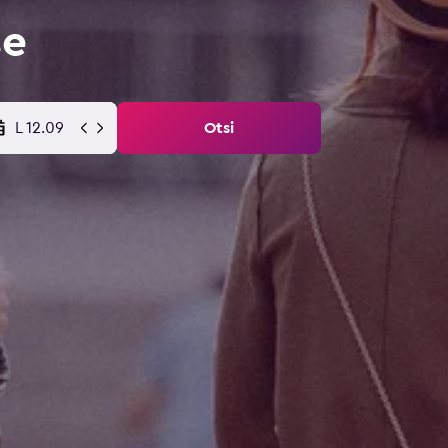
se
L 12.09
Otsi