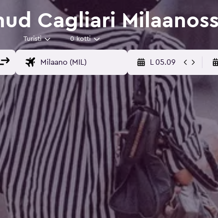
ud Cagliari Milaanos
Turisti
0 kotti
L 05.09