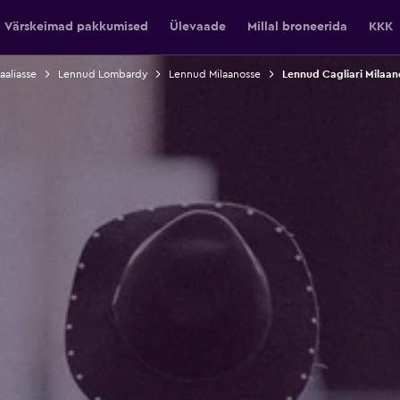
Värskeimad pakkumised
Ülevaade
Millal broneerida
KKK
aaliasse
Lennud Lombardy
Lennud Milaanosse
Lennud Cagliari Milaan