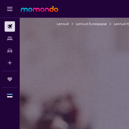
Lennud
Lennud Euroopasse
Lennud It
Lennud
Majutus
Autorent
Planeeri AI-ga
Reisid
Eesti