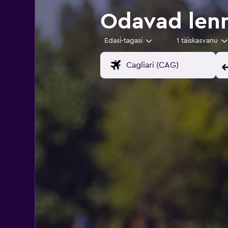
Odavad lenn
Edasi-tagasi
1 täiskasvanu