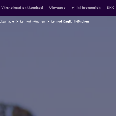
Värskeimad pakkumised
Ülevaade
Millal broneerida
KKK
aksamaale
Lennud München
Lennud Cagliari München