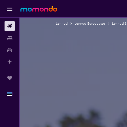
Lennud
Lennud Euroopasse
Lennud S
Lennud
Majutus
Autorent
Planeeri AI-ga
Reisid
Eesti