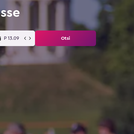
sse
P 13.09
Otsi