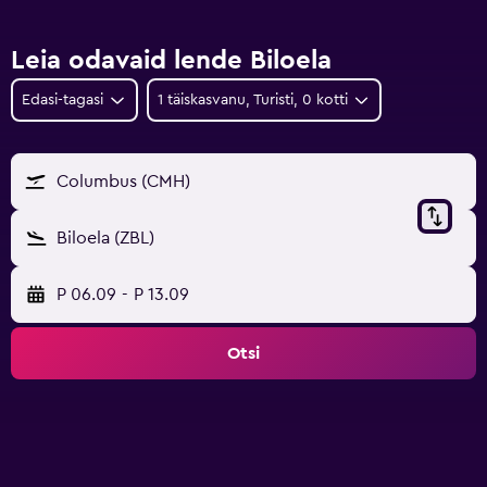
Leia odavaid lende Biloela
Edasi-tagasi
1 täiskasvanu, Turisti, 0 kotti
Columbus (CMH)
Biloela (ZBL)
P 06.09
-
P 13.09
Otsi