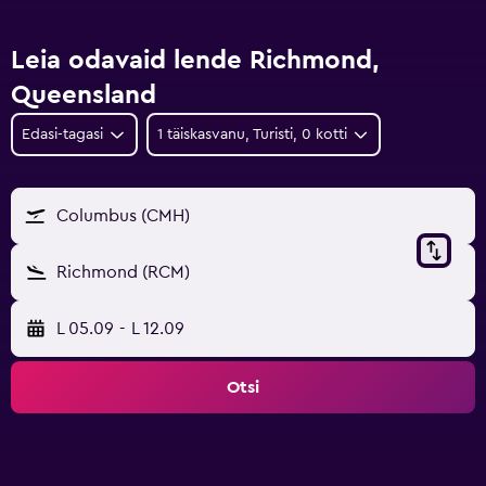
Leia odavaid lende Richmond,
Queensland
Edasi-tagasi
1 täiskasvanu, Turisti, 0 kotti
Columbus (CMH)
Richmond (RCM)
L 05.09
-
L 12.09
Otsi