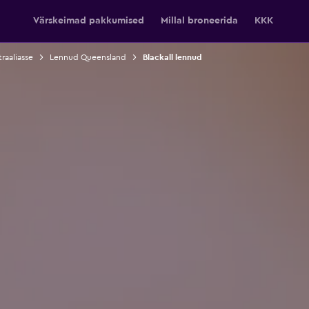
Värskeimad pakkumised
Millal broneerida
KKK
raaliasse
Lennud Queensland
Blackall lennud