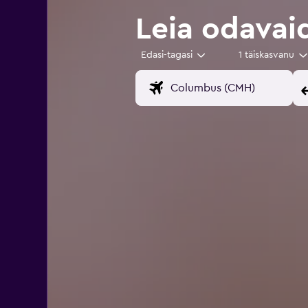
Leia odavaid
Edasi-tagasi
1 täiskasvanu