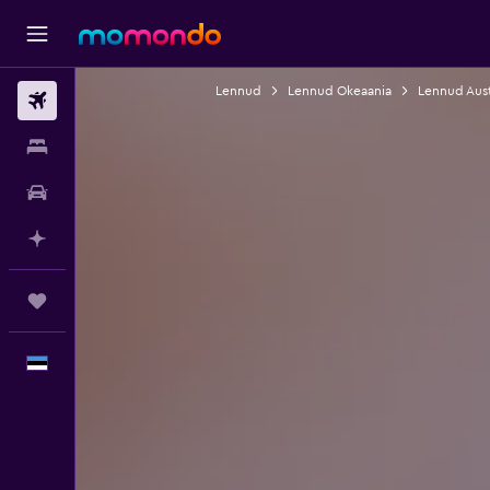
Lennud
Lennud Okeaania
Lennud Aust
Lennud
Majutus
Autorent
Planeeri AI-ga
Reisid
Eesti