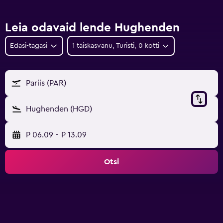
Leia odavaid lende Hughenden
Edasi-tagasi
1 täiskasvanu, Turisti, 0 kotti
Pariis (PAR)
Hughenden (HGD)
P 06.09
-
P 13.09
Otsi