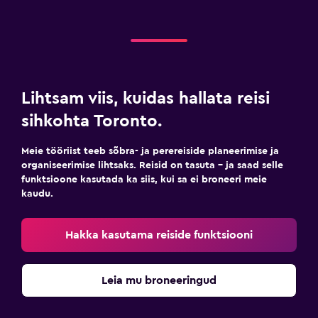
Lihtsam viis, kuidas hallata reisi
sihkohta Toronto.
Meie tööriist teeb sõbra- ja perereiside planeerimise ja
organiseerimise lihtsaks. Reisid on tasuta – ja saad selle
funktsioone kasutada ka siis, kui sa ei broneeri meie
kaudu.
Hakka kasutama reiside funktsiooni
Leia mu broneeringud