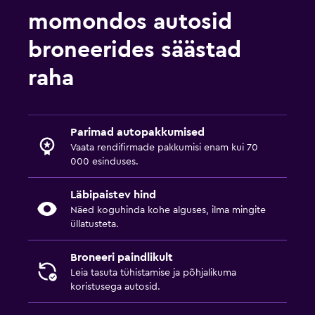
momondos autosid
broneerides säästad
raha
Parimad autopakkumised
Vaata rendifirmade pakkumisi enam kui 70
000 esinduses.
Läbipaistev hind
Näed koguhinda kohe alguses, ilma mingite
üllatusteta.
Broneeri paindlikult
Leia tasuta tühistamise ja põhjalikuma
koristusega autosid.