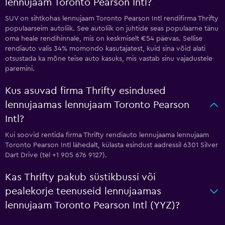
lennujaam Toronto Pearson Intl?
SUV on sihtkohas lennujaam Toronto Pearson Intl rendifirma Thrifty
populaarseim autoliik. See autoliik on juhtide seas populaarne tänu
oma heale rendihinnale, mis on keskmiselt €54 päevas. Sellise
rendiauto valis 34% momondo kasutajatest, kuid sina võid alati
otsustada ka mõne teise auto kasuks, mis vastab sinu vajadustele
paremini.
Kus asuvad firma Thrifty esindused
lennujaamas lennujaam Toronto Pearson
Intl?
Kui soovid rentida firma Thrifty rendiauto lennujaama lennujaam
Toronto Pearson Intl lähedalt, külasta esindust aadressil 6301 Silver
Dart Drive (tel +1 905 676 9127).
Kas Thrifty pakub süstikbussi või
pealekorje teenuseid lennujaamas
lennujaam Toronto Pearson Intl (YYZ)?