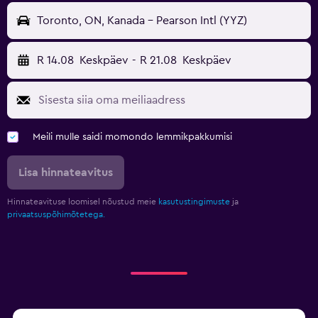
Toronto, ON, Kanada - Pearson Intl (YYZ)
R 14.08
Keskpäev
-
R 21.08
Keskpäev
Meili mulle saidi momondo lemmikpakkumisi
Lisa hinnateavitus
Hinnateavituse loomisel nõustud meie
kasutustingimuste
ja
privaatsuspõhimõtetega.