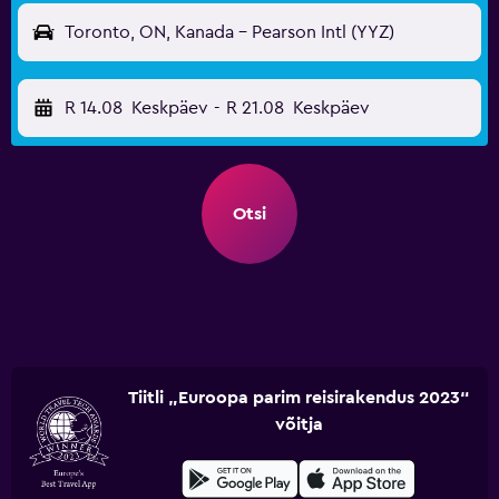
Toronto, ON, Kanada - Pearson Intl (YYZ)
R 14.08
Keskpäev
-
R 21.08
Keskpäev
Otsi
Tiitli „Euroopa parim reisirakendus 2023“
võitja