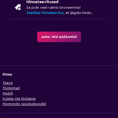
Hinnateavitused
Sa pole veel valmis broneerima?
Seadista hinnateavitus
, et jälgida hindu.
auto: otsi pakkumisi
Firma
Teave
Töökohad
Mobiil
Kuidas me töötame
Momondo sooduskoodid