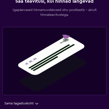
Saa teavitusi, kui hinnad langevad
Igapäevased hinnamuudatused sinu postkastis – ainult
hinnateavitustega.
Sama tagastuskoht