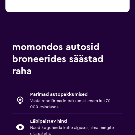
momondos autosid
broneerides säästad
raha
Parimad autopakkumised
Vaata rendifirmade pakkumisi enam kui 70
000 esinduses.
Läbipaistev hind
Näed koguhinda kohe alguses, ilma mingite
üllatusteta.