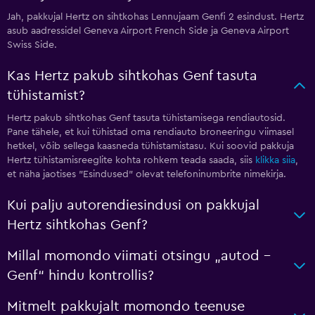
Jah, pakkujal Hertz on sihtkohas Lennujaam Genfi 2 esindust. Hertz
asub aadressidel Geneva Airport French Side ja Geneva Airport
Swiss Side.
Kas Hertz pakub sihtkohas Genf tasuta
tühistamist?
Hertz pakub sihtkohas Genf tasuta tühistamisega rendiautosid.
Pane tähele, et kui tühistad oma rendiauto broneeringu viimasel
hetkel, võib sellega kaasneda tühistamistasu. Kui soovid pakkuja
Hertz tühistamisreeglite kohta rohkem teada saada, siis
klikka siia
,
et näha jaotises "Esindused" olevat telefoninumbrite nimekirja.
Kui palju autorendiesindusi on pakkujal
Hertz sihtkohas Genf?
Millal momondo viimati otsingu „autod –
Genf“ hindu kontrollis?
Mitmelt pakkujalt momondo teenuse