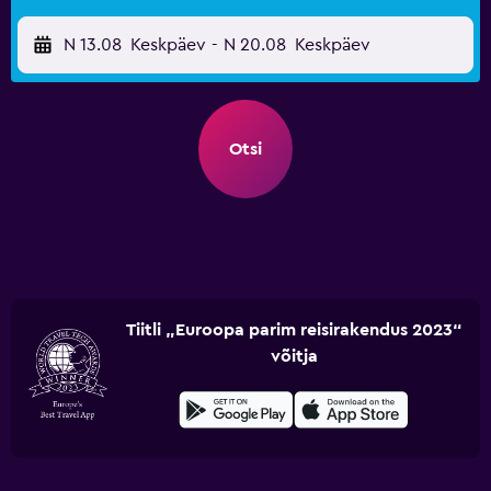
N 13.08
Keskpäev
-
N 20.08
Keskpäev
Otsi
Tiitli „Euroopa parim reisirakendus 2023“
võitja