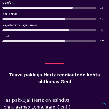
Comfort
7,5
Kõik kokku
6,7
Väljastamine/Tagastamine
7,1
Hind
6,7
Teave pakkuja Hertz rendiautode kohta
sihtkohas Genf
Kas pakkujal Hertz on esindus
lennujaamas Lennujaam Genfi?