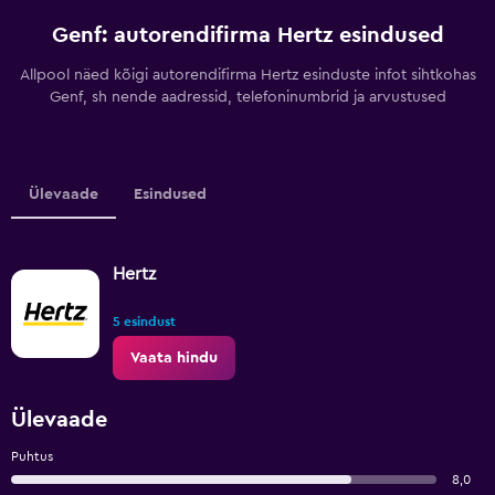
Genf: autorendifirma Hertz esindused
Allpool näed kõigi autorendifirma Hertz esinduste infot sihtkohas
Genf, sh nende aadressid, telefoninumbrid ja arvustused
Ülevaade
Esindused
Hertz
5 esindust
Vaata hindu
Ülevaade
Puhtus
8,0