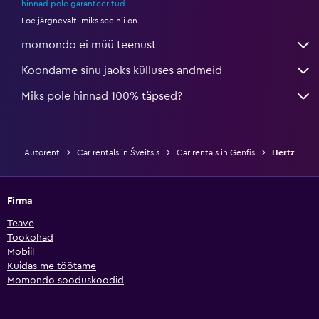
hinnad pole garanteeritud
.
Loe järgnevalt, miks see nii on.
momondo ei müü teenust
Koondame sinu jaoks külluses andmeid
Miks pole hinnad 100% täpsed?
Autorent
Car rentals in Šveitsis
Car rentals in Genfis
Hertz
Firma
Teave
Töökohad
Mobiil
Kuidas me töötame
Momondo sooduskoodid