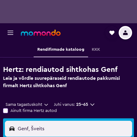
Rendifirmade kataloog
KKK
Hertz: rendiautod sihtkohas Genf
Leia ja võrdle suurepäraseid rendiautode pakkumisi
firmalt Hertz sihtkohas Genf
Sama tagastuskoht
Juhi vanus:
25–65
Ainult firma Hertz autod
Genf, Šveits