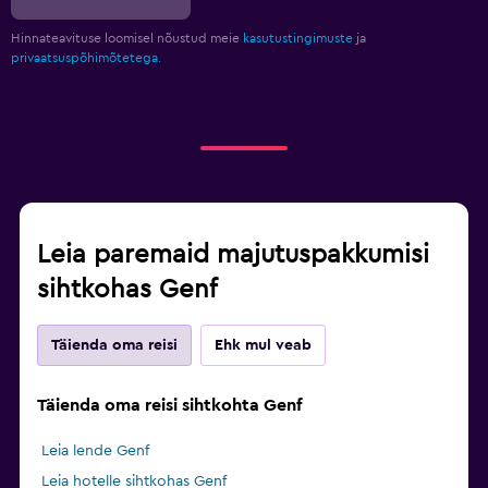
Hinnateavituse loomisel nõustud meie
kasutustingimuste
ja
privaatsuspõhimõtetega.
Leia paremaid majutuspakkumisi
sihtkohas Genf
Täienda oma reisi
Ehk mul veab
Täienda oma reisi sihtkohta Genf
Leia lende Genf
Leia hotelle sihtkohas Genf