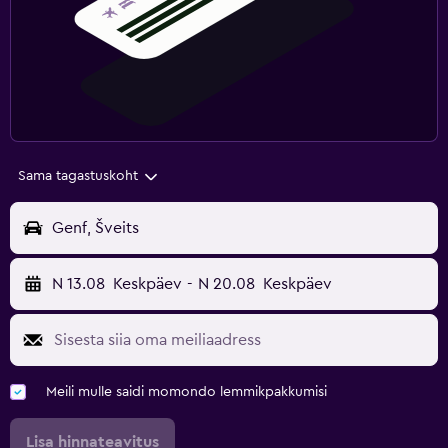
Sama tagastuskoht
Genf, Šveits
N 13.08
Keskpäev
-
N 20.08
Keskpäev
Meili mulle saidi momondo lemmikpakkumisi
Lisa hinnateavitus