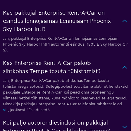
Kas pakkujal Enterprise Rent-A-Car on
esindus lennujaamas Lennujaam Phoenix
Sky Harbor Intl?
Jah, pakkujal Enterprise Rent-A-Car on lennujaamas Lennujaam
Phoenix Sky Harbor Intl 1 autorendi esindus (1805 E Sky Harbor Cir
S).
Kas Enterprise Rent-A-Car pakub
sihtkohas Tempe tasuta tühistamist?
Jah, Enterprise Rent-A-Car pakub sihtkohas Tempe tasuta
tühistamisega autosid. Sellegipoolest soovitame alati, et helistaksid
pakkujale Enterprise Rent-A-Car, kui pead oma broneeringu
viimasel hetkel tühistama, kuna mõnikord kaasnevad sellega tasud.
Nimekirja pakkuja Enterprise Rent-A-Car telefoninumbritest leiad
siit
, jaotisest "Esindused".
Kui palju autorendiesindusi on pakkujal