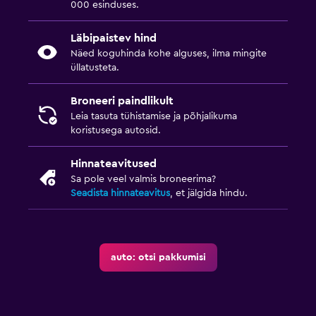
000 esinduses.
Läbipaistev hind
Näed koguhinda kohe alguses, ilma mingite
üllatusteta.
Broneeri paindlikult
Leia tasuta tühistamise ja põhjalikuma
koristusega autosid.
Hinnateavitused
Sa pole veel valmis broneerima?
Seadista hinnateavitus
, et jälgida hindu.
auto: otsi pakkumisi