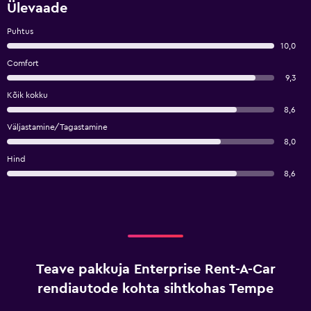
Ülevaade
Puhtus
10,0
Comfort
9,3
Kõik kokku
8,6
Väljastamine/Tagastamine
8,0
Hind
8,6
Teave pakkuja Enterprise Rent-A-Car
rendiautode kohta sihtkohas Tempe