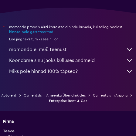
momondo proovib alati korrektseid hindu kuvada, kui sellegipoolest
*
hinnad pole garanteeritud
.
Loe järgnevalt, miks see nii on.
momondo ei müü teenust
Koondame sinu jaoks külluses andmeid
Miks pole hinnad 100% täpsed?
Autorent
Car rentals in Ameerika Ühendriikides
Car rentals in Arizona
Enterprise Rent-A-Car
Firma
Teave