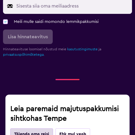
Meili mulle saidi momondo lemmikpakkumisi
Lisa hinnateavitus
Hinnateavituse loomisel nõustud meie
kasutustingimuste
ja
privaatsuspõhimõtetega.
Leia paremaid majutuspakkumisi
sihtkohas Tempe
Täienda oma reisi
Ehk mul veab