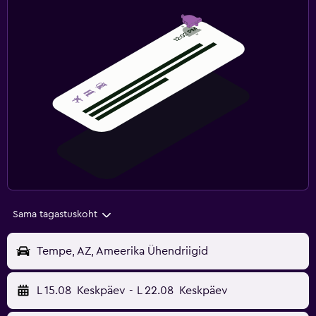
Sama tagastuskoht
Tempe, AZ, Ameerika Ühendriigid
L 15.08
Keskpäev
-
L 22.08
Keskpäev