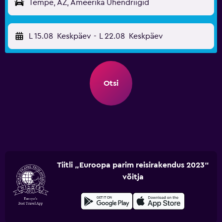
Tempe, AZ, Ameerika Ühendriigid
L 15.08
Keskpäev
-
L 22.08
Keskpäev
Otsi
Tiitli „Euroopa parim reisirakendus 2023“
võitja