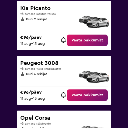
Kia Picanto
või sarnane mahtuniversaal
Kuni 2 reisijat
€96/päev
Vaata pakkumist
11 aug–13 aug
Peugeot 3008
või sarnane Väike linnamaastur
Kuni 4 reisijat
€96/päev
Vaata pakkumist
11 aug–13 aug
Opel Corsa
või sarnane säästuauto