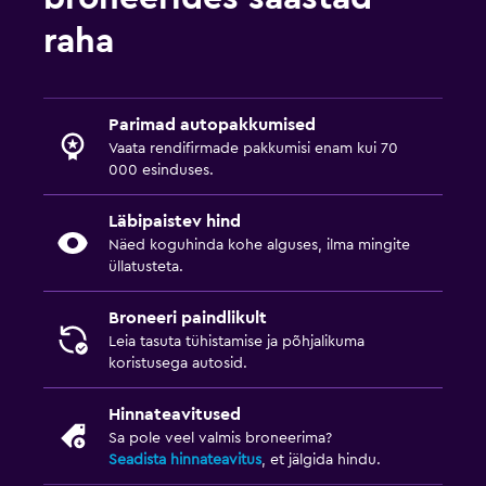
raha
Parimad autopakkumised
Vaata rendifirmade pakkumisi enam kui 70
000 esinduses.
Läbipaistev hind
Näed koguhinda kohe alguses, ilma mingite
üllatusteta.
Broneeri paindlikult
Leia tasuta tühistamise ja põhjalikuma
koristusega autosid.
Hinnateavitused
Sa pole veel valmis broneerima?
Seadista hinnateavitus
, et jälgida hindu.