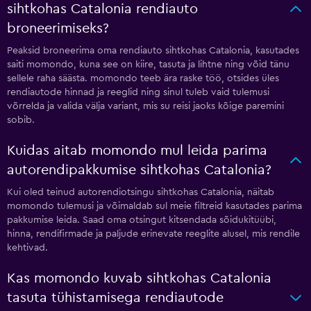
sihtkohas Catalonia rendiauto
broneerimiseks?
Peaksid broneerima oma rendiauto sihtkohas Catalonia, kasutades
saiti momondo, kuna see on kiire, tasuta ja lihtne ning võid tänu
sellele raha säästa. momondo teeb ära raske töö, otsides üles
rendiautode hinnad ja reeglid ning sinul tuleb vaid tulemusi
võrrelda ja valida välja variant, mis su reisi jaoks kõige paremini
sobib.
Kuidas aitab momondo mul leida parima
autorendipakkumise sihtkohas Catalonia?
Kui oled teinud autorendiotsingu sihtkohas Catalonia, näitab
momondo tulemusi ja võimaldab sul meie filtreid kasutades parima
pakkumise leida. Saad oma otsingut kitsendada sõidukitüübi,
hinna, rendifirmade ja paljude erinevate reeglite alusel, mis rendile
kehtivad.
Kas momondo kuvab sihtkohas Catalonia
tasuta tühistamisega rendiautode