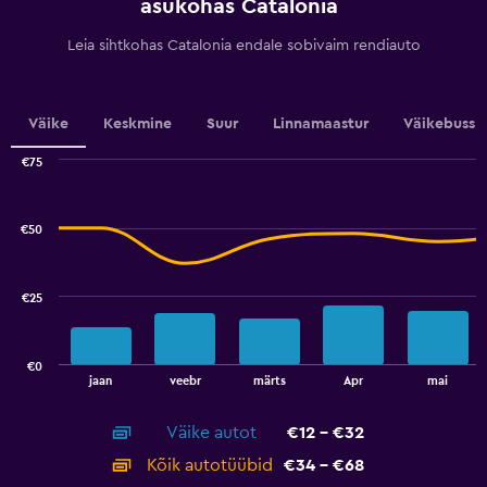
asukohas Catalonia
has
1
Leia sihtkohas Catalonia endale sobivaim rendiauto
Y
axis
displaying
values.
Väike
Keskmine
Suur
Linnamaastur
Väikebuss
Range:
0
€75
Combination
to
Chart
graphic.
chart
100.
with
€50
2
data
series.
€25
The
chart
has
€0
1
End
jaan
veebr
märts
Apr
mai
of
X
interactive
axis
chart
Väike autot
€12 - €32
displaying
categories.
Kõik autotüübid
€34 - €68
Range: