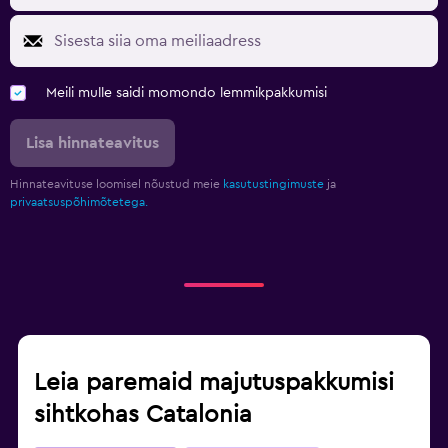
Meili mulle saidi momondo lemmikpakkumisi
Lisa hinnateavitus
Hinnateavituse loomisel nõustud meie
kasutustingimuste
ja
privaatsuspõhimõtetega.
Leia paremaid majutuspakkumisi
sihtkohas Catalonia