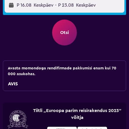
P 16.08
Keskpäev
-
P 23.08
Keskpäev
Otsi
Avasta momondoga rendifirmade pakkumisi enam kui 70
000 asukohas.
Tiitli „Euroopa parim reisirakendus 2023“
võitja