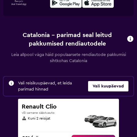
Catalonia – parimad seal leitud
pakkumised rendiautodele
Leia allpool väga häid populaarsete rendiautode pakkumisi
sihtkohas Catalonia
Vali reisikuupäevad, et leida
Vali kuupäevad
parimad hinnad
Renault Clio
või sarnane säästuauto
Kuni 2 reisijat