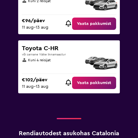
Kuni 2 reisijat
€96/päev
Vaata pakkumist
11 aug–13 aug
Toyota C-HR
või sarnane Väike linnamaastur
Kuni 4 reisijat
€102/päev
Vaata pakkumist
11 aug–13 aug
Rendiautodest asukohas Catalonia