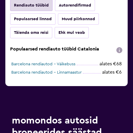
Rendiauto tüübid
Autorendifirmad
Populaarsed linnad
Muud piirkonnad
Täienda oma reisi
Ehk mul veab
Populaarsed rendiauto tüübid Catalonia
alates €68
Barcelona rendiautod – Väikebuss
alates €6
Barcelona rendiautod – Linnamaastur
momondos autosid
broneerides säästad