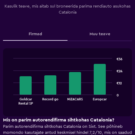
Kasulik teave, mis aitab sul broneerida parima rendiauto asukohas
Catalonia
Firmad
Muu teave
€36
Bar
Chart
graphic.
chart
€24
with
4
€12
bars.
The
0
Goldcar
Record go
NIZACARS
Europcar
chart
End
Rental SP
of
has
interactive
1
chart
X
Mis on parim autorendifirma sihtkohas Catalonia?
axis
Parim autorendifirma sihtkohas Catalonia on Sixt. See põhineb
displaying
momondo kasutajate antud keskmisel hindel 7,2/10, mis on saadud