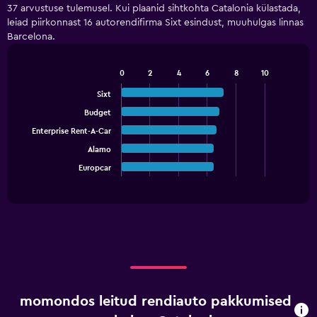
categories.
37 arvustuse tulemusel. Kui plaanid sihtkohta Catalonia külastada,
Range:
leiad piirkonnast 16 autorendifirma Sixt esindust, muuhulgas linnas
4
Barcelona.
categories.
The
chart
0
2
4
6
8
10
has
Bar
Chart
graphic.
chart
1
Sixt
with
Y
Budget
5
axis
bars.
Enterprise Rent-A-Car
displaying
values.
Alamo
The
Range:
chart
Europcar
End
0
of
has
interactive
to
1
chart
36.
X
axis
displaying
categories.
Range:
5
categories.
momondos leitud rendiauto pakkumised
The
chart