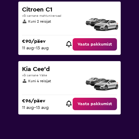
Citroen C1
või sarnane mahtuniversaal
Kuni 2 reisijat
€90/päev
Vaata pakkumist
11 aug–13 aug
Kia Cee'd
või sarnane Väike
Kuni 4 reisijat
€96/päev
Vaata pakkumist
11 aug–13 aug