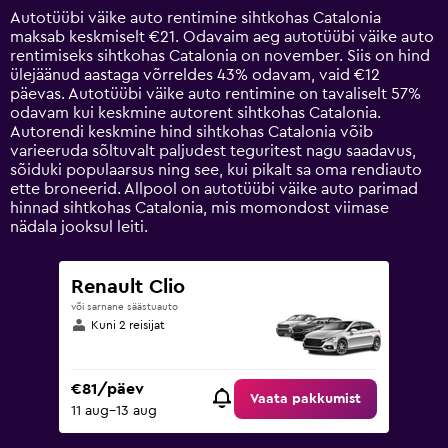
14
Autotüübi väike auto rentimine sihtkohas Catalonia
categories.
maksab keskmiselt €21. Odavaim aeg autotüübi väike auto
The
rentimiseks sihtkohas Catalonia on november. Siis on hind
chart
ülejäänud aastaga võrreldes 43% odavam, vaid €12
has
päevas. Autotüübi väike auto rentimine on tavaliselt 57%
1
odavam kui keskmine autorent sihtkohas Catalonia.
Y
Autorendi keskmine hind sihtkohas Catalonia võib
axis
varieeruda sõltuvalt paljudest teguritest nagu saadavus,
displaying
sõiduki populaarsus ning see, kui pikalt sa oma rendiauto
values.
ette broneerid. Allpool on autotüübi väike auto parimad
Range:
hinnad sihtkohas Catalonia, mis momondost viimase
0
nädala jooksul leiti.
to
75.
Renault Clio
või sarnane säästuauto
Kuni 2 reisijat
€81/päev
Vaata pakkumist
11 aug–13 aug