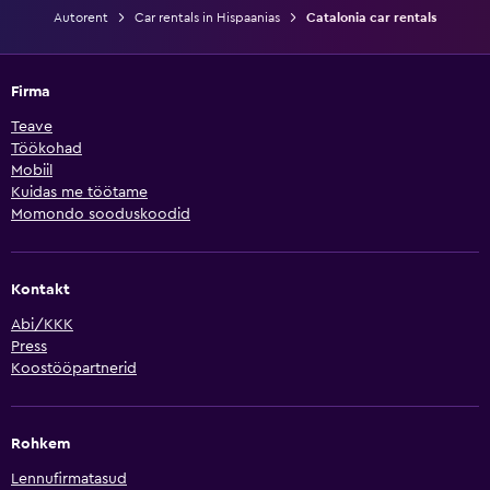
Autorent
Car rentals in Hispaanias
Catalonia car rentals
Firma
Teave
Töökohad
Mobiil
Kuidas me töötame
Momondo sooduskoodid
Kontakt
Abi/KKK
Press
Koostööpartnerid
Rohkem
Lennufirmatasud