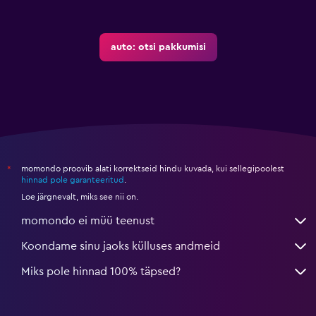
auto: otsi pakkumisi
momondo proovib alati korrektseid hindu kuvada, kui sellegipoolest
*
hinnad pole garanteeritud
.
Loe järgnevalt, miks see nii on.
momondo ei müü teenust
Koondame sinu jaoks külluses andmeid
Miks pole hinnad 100% täpsed?