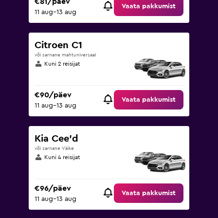
€81/päev
Vaata pakkumist
11 aug–13 aug
Citroen C1
või sarnane mahtuniversaal
Kuni 2 reisijat
€90/päev
Vaata pakkumist
11 aug–13 aug
Kia Cee'd
või sarnane Väike
Kuni 4 reisijat
€96/päev
Vaata pakkumist
11 aug–13 aug