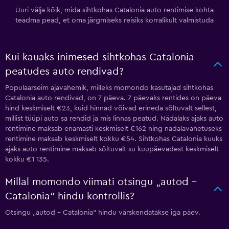
Uuri välja kõik, mida sihtkohas Catalonia auto rentimise kohta
teadma pead, et oma järgmiseks reisiks korralikult valmistuda
Kui kauaks inimesed sihtkohas Catalonia
peatudes auto rendivad?
Populaarseim ajavahemik, milleks momondo kasutajad sihtkohas
Catalonia auto rendivad, on 7 päeva. 7 päevaks rentides on päeva
hind keskmiselt €23, kuid hinnad võivad erineda sõltuvalt sellest,
millist tüüpi auto sa rendid ja mis linnas peatud. Nädalaks ajaks auto
rentimine maksab enamasti keskmiselt €162 ning nädalavahetuseks
rentimine maksab keskmiselt kokku €54. Sihtkohas Catalonia kuuks
ajaks auto rentimine maksab sõltuvalt su kuupäevadest keskmiselt
kokku €1 135.
Millal momondo viimati otsingu „autod –
Catalonia“ hindu kontrollis?
Otsingu „autod – Catalonia“ hindu värskendatakse iga päev.