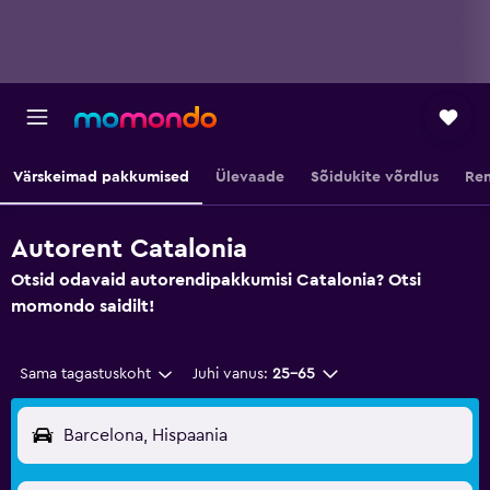
Värskeimad pakkumised
Ülevaade
Sõidukite võrdlus
Ren
Autorent Catalonia
Otsid odavaid autorendipakkumisi Catalonia? Otsi
momondo saidilt!
Sama tagastuskoht
Juhi vanus:
25–65
Barcelona, Hispaania