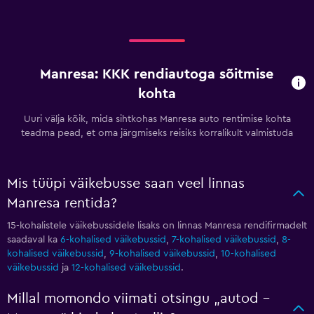
Manresa: KKK rendiautoga sõitmise
kohta
Uuri välja kõik, mida sihtkohas Manresa auto rentimise kohta
teadma pead, et oma järgmiseks reisiks korralikult valmistuda
Mis tüüpi väikebusse saan veel linnas
Manresa rentida?
15-kohalistele väikebussidele lisaks on linnas Manresa rendifirmadelt
saadaval ka
6-kohalised väikebussid
,
7-kohalised väikebussid
,
8-
kohalised väikebussid
,
9-kohalised väikebussid
,
10-kohalised
väikebussid
ja
12-kohalised väikebussid
.
Millal momondo viimati otsingu „autod –