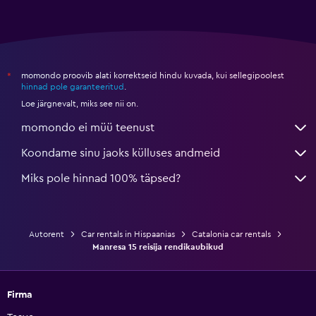
momondo proovib alati korrektseid hindu kuvada, kui sellegipoolest
*
hinnad pole garanteeritud
.
Loe järgnevalt, miks see nii on.
momondo ei müü teenust
Koondame sinu jaoks külluses andmeid
Miks pole hinnad 100% täpsed?
Autorent
Car rentals in Hispaanias
Catalonia car rentals
Manresa 15 reisija rendikaubikud
Firma