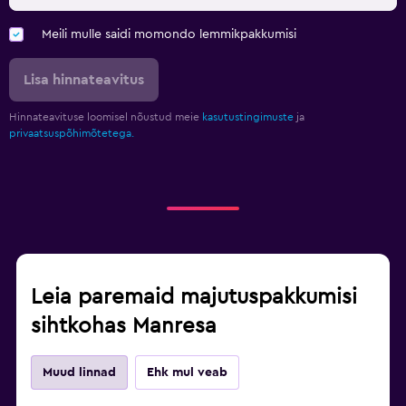
Meili mulle saidi momondo lemmikpakkumisi
Lisa hinnateavitus
Hinnateavituse loomisel nõustud meie
kasutustingimuste
ja
privaatsuspõhimõtetega.
Leia paremaid majutuspakkumisi
sihtkohas Manresa
Muud linnad
Ehk mul veab