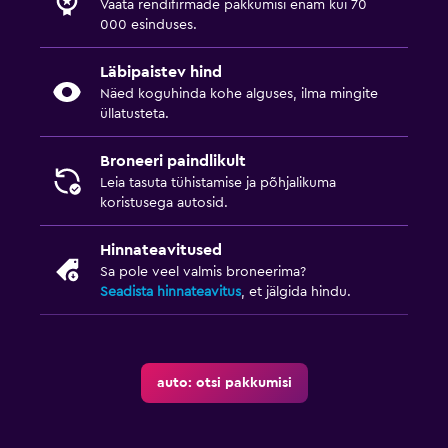
Vaata rendifirmade pakkumisi enam kui 70
000 esinduses.
Läbipaistev hind
Näed koguhinda kohe alguses, ilma mingite
üllatusteta.
Broneeri paindlikult
Leia tasuta tühistamise ja põhjalikuma
koristusega autosid.
Hinnateavitused
Sa pole veel valmis broneerima?
Seadista hinnateavitus
, et jälgida hindu.
auto: otsi pakkumisi