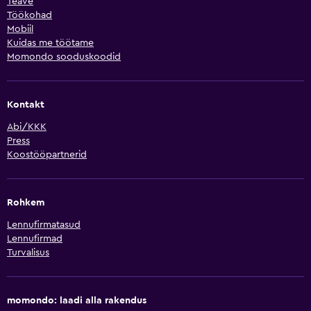
Teave
Töökohad
Mobiil
Kuidas me töötame
Momondo sooduskoodid
Kontakt
Abi/KKK
Press
Koostööpartnerid
Rohkem
Lennufirmatasud
Lennufirmad
Turvalisus
momondo: laadi alla rakendus