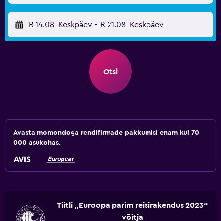
R 14.08
Keskpäev
-
R 21.08
Keskpäev
Otsi
Avasta momondoga rendifirmade pakkumisi enam kui 70
000 asukohas.
Tiitli „Euroopa parim reisirakendus 2023“
võitja