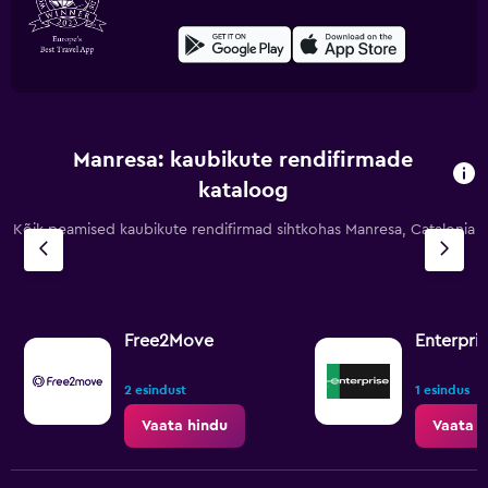
Manresa: kaubikute rendifirmade
kataloog
Kõik peamised kaubikute rendifirmad sihtkohas Manresa, Catalonia
Free2Move
Enterpri
2 esindust
1 esindus
Vaata hindu
Vaata h