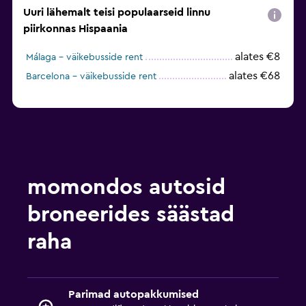
Uuri lähemalt teisi populaarseid linnu
piirkonnas Hispaania
alates €8
Málaga – väikebusside rent
alates €68
Barcelona – väikebusside rent
momondos autosid
broneerides säästad
raha
Parimad autopakkumised