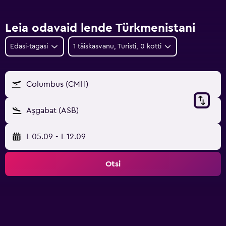
Leia odavaid lende Türkmenistani
Edasi-tagasi
1 täiskasvanu, Turisti, 0 kotti
Columbus (CMH)
Aşgabat (ASB)
L 05.09
-
L 12.09
Otsi