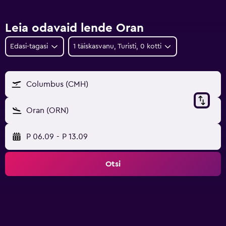
Leia odavaid lende Oran
Edasi-tagasi
1 täiskasvanu, Turisti, 0 kotti
Columbus (CMH)
Oran (ORN)
P 06.09
-
P 13.09
Otsi