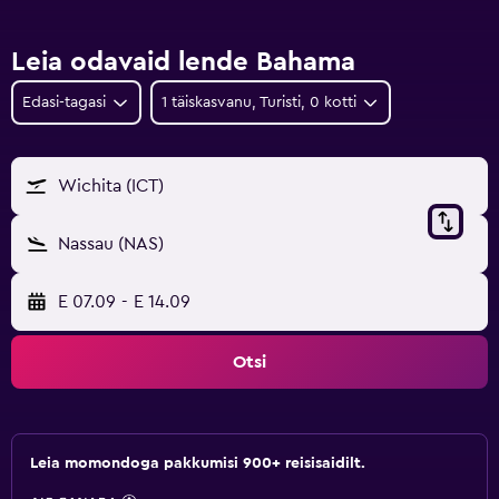
Leia odavaid lende Bahama
Edasi-tagasi
1 täiskasvanu, Turisti, 0 kotti
Wichita (ICT)
Nassau (NAS)
E 07.09
-
E 14.09
Otsi
Leia momondoga pakkumisi 900+ reisisaidilt.