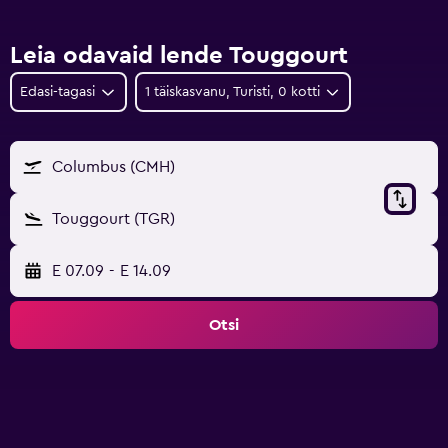
Leia odavaid lende Touggourt
Edasi-tagasi
1 täiskasvanu, Turisti, 0 kotti
Columbus (CMH)
Touggourt (TGR)
E 07.09
-
E 14.09
Otsi