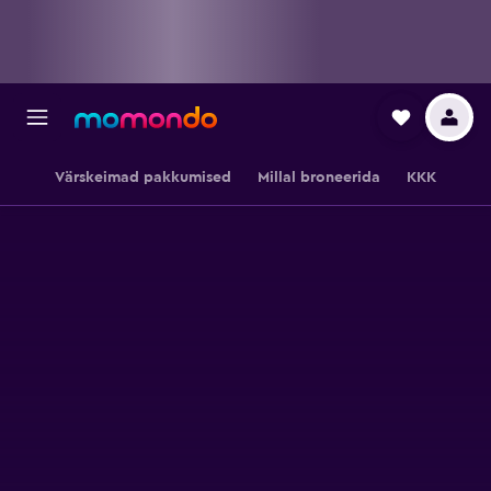
Värskeimad pakkumised
Millal broneerida
KKK