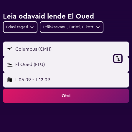
Leia odavaid lende El Oued
Edasi-tagasi
1 täiskasvanu, Turisti, 0 kotti
Columbus (CMH)
El Oued (ELU)
L 05.09
-
L 12.09
Otsi