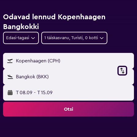
Odavad lennud Kopenhaagen
Bangkokki
Edasi-tagasi
1 täiskasvanu, Turisti, 0 kotti
Kopenhaagen (CPH)
Bangkok (BKK)
T 08.09
-
T 15.09
Otsi