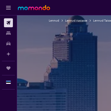
Lennud
Lennud Aasiasse
Lennud Taiss
Lennud
Majutus
Autorent
Planeeri AI-ga
Reisid
Eesti