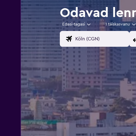
Odavad len
Edasi-tagasi
1 täiskasvanu