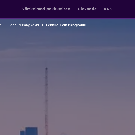
Värskeimad pakkumised
Ülevaade
KKK
e
Lennud Bangkokki
Lennud Köln Bangkokki