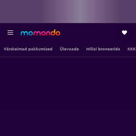
Värskeimad pakkumised
Ülevaade
Millal broneerida
KKK