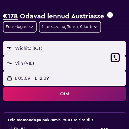
€178
Odavad lennud Austriasse
Edasi-tagasi
1 täiskasvanu, Turisti, 0 kotti
Wichita (ICT)
Viin (VIE)
L 05.09
-
L 12.09
Otsi
Leia momondoga pakkumisi 900+ reisisaidilt.