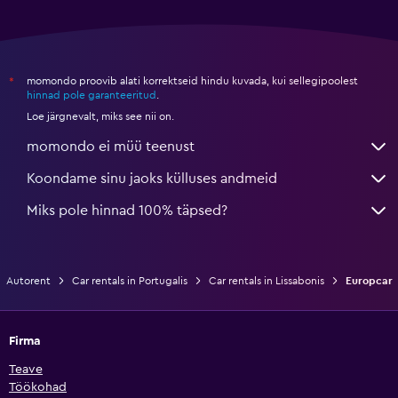
momondo proovib alati korrektseid hindu kuvada, kui sellegipoolest
*
hinnad pole garanteeritud
.
Loe järgnevalt, miks see nii on.
momondo ei müü teenust
Koondame sinu jaoks külluses andmeid
Miks pole hinnad 100% täpsed?
Autorent
Car rentals in Portugalis
Car rentals in Lissabonis
Europcar
Firma
Teave
Töökohad