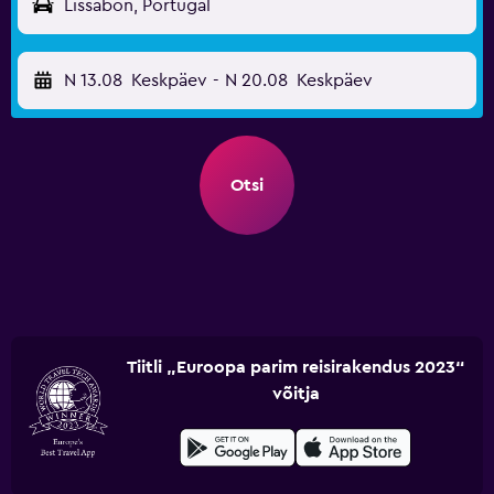
Lissabon, Portugal
N 13.08
Keskpäev
-
N 20.08
Keskpäev
Otsi
Tiitli „Euroopa parim reisirakendus 2023“
võitja