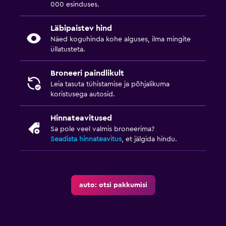
000 esinduses.
Läbipaistev hind
Näed koguhinda kohe alguses, ilma mingite
üllatusteta.
Broneeri paindlikult
Leia tasuta tühistamise ja põhjalikuma
koristusega autosid.
Hinnateavitused
Sa pole veel valmis broneerima?
Seadista hinnateavitus
, et jälgida hindu.
auto: otsi pakkumisi