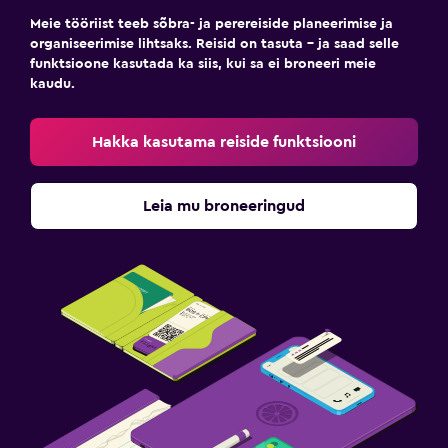
Meie tööriist teeb sõbra- ja perereiside planeerimise ja
organiseerimise lihtsaks. Reisid on tasuta – ja saad selle
funktsioone kasutada ka siis, kui sa ei broneeri meie
kaudu.
Hakka kasutama reiside funktsiooni
Leia mu broneeringud