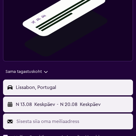
Sama tagastuskoht
Lissabon, Portugal
N 13.08
Keskpäev
-
N 20.08
Keskpäev