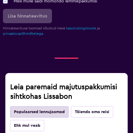
Meili mulle saidi momondo lemmikpakkumisi
Lisa hinnateavitus
Hinnateavituse loomisel nõustud meie
kasutustingimuste
ja
privaatsuspõhimõtetega.
Leia paremaid majutuspakkumisi
sihtkohas Lissabon
Populaarsed lennujaamad
Täienda oma reisi
Ehk mul veab