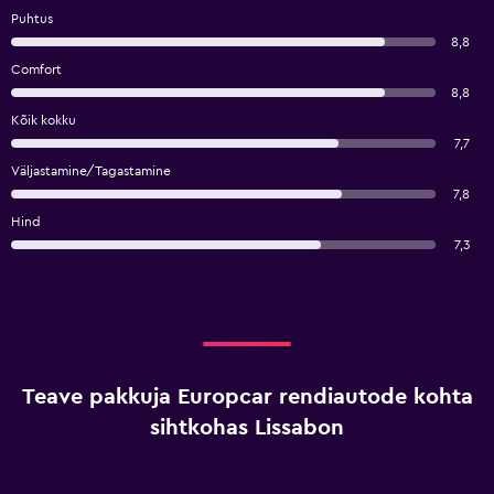
Puhtus
8,8
Comfort
8,8
Kõik kokku
7,7
Väljastamine/Tagastamine
7,8
Hind
7,3
Teave pakkuja Europcar rendiautode kohta
sihtkohas Lissabon