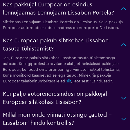
Kas pakkujal Europcar on esindus
lennujaamas Lennujaam Lissabon Portela?
Sihtkohas Lennujaam Lissabon Portela on 1 esindus. Selle pakkuja
Europcar autorendi esinduse aadress on Aeroporto De Lisboa.
Kas Europcar pakub sihtkohas Lissabon
tasuta tühistamist?
Jah, Europcar pakub sihtkohas Lissabon tasuta tühistamisega
autosid. Sellegipoolest soovitame alati, et helistaksid pakkujale
Europcar, kui pead oma broneeringu viimasel hetkel tühistama,
kuna mõnikord kaasnevad sellega tasud. Nimekirja pakkuja
Europcar telefoninumbritest leiad
siit
, jaotisest "Esindused".
Kui palju autorendiesindusi on pakkujal
Europcar sihtkohas Lissabon?
Millal momondo viimati otsingu „autod –
Lissabon“ hindu kontrollis?