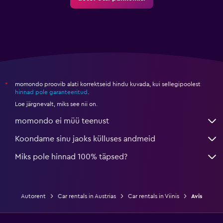
momondo proovib alati korrektseid hindu kuvada, kui sellegipoolest
*
hinnad pole garanteeritud
.
Loe järgnevalt, miks see nii on.
momondo ei müü teenust
Koondame sinu jaoks külluses andmeid
Miks pole hinnad 100% täpsed?
Autorent
Car rentals in Austrias
Car rentals in Viinis
Avis