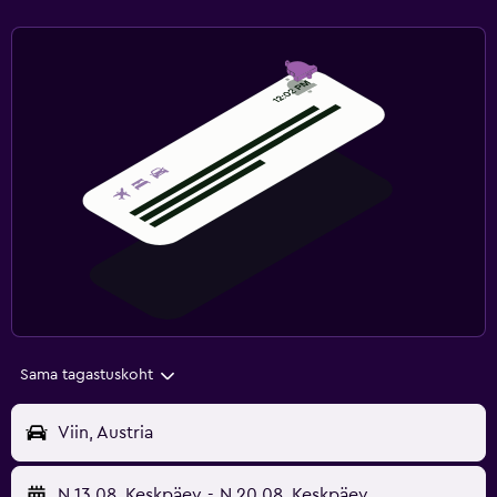
Sama tagastuskoht
Viin, Austria
N 13.08
Keskpäev
-
N 20.08
Keskpäev