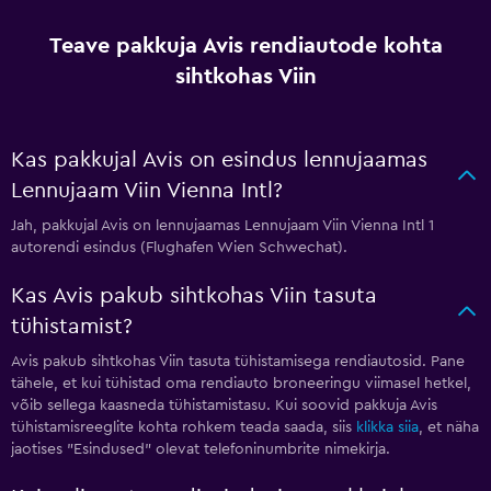
Teave pakkuja Avis rendiautode kohta
sihtkohas Viin
Kas pakkujal Avis on esindus lennujaamas
Lennujaam Viin Vienna Intl?
Jah, pakkujal Avis on lennujaamas Lennujaam Viin Vienna Intl 1
autorendi esindus (Flughafen Wien Schwechat).
Kas Avis pakub sihtkohas Viin tasuta
tühistamist?
Avis pakub sihtkohas Viin tasuta tühistamisega rendiautosid. Pane
tähele, et kui tühistad oma rendiauto broneeringu viimasel hetkel,
võib sellega kaasneda tühistamistasu. Kui soovid pakkuja Avis
tühistamisreeglite kohta rohkem teada saada, siis
klikka siia
, et näha
jaotises "Esindused" olevat telefoninumbrite nimekirja.