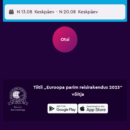
N 13.08
Keskpäev
-
N 20.08
Keskpäev
Otsi
Tiitli „Euroopa parim reisirakendus 2023“
võitja