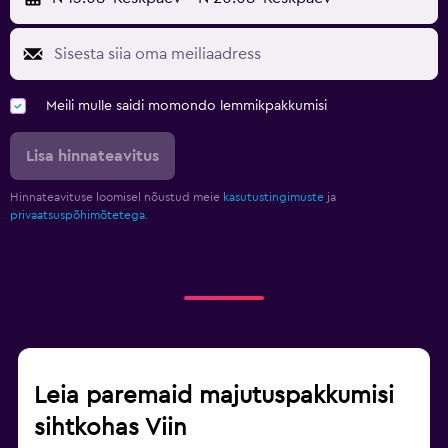
Meili mulle saidi momondo lemmikpakkumisi
Lisa hinnateavitus
Hinnateavituse loomisel nõustud meie
kasutustingimuste
ja
privaatsuspõhimõtetega.
Leia paremaid majutuspakkumisi
sihtkohas Viin