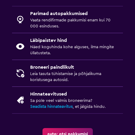
Parimad autopakkumised
Vaata rendifirmade pakkumisi enam kui 70
000 esinduses.
Läbipaistev hind
Näed koguhinda kohe alguses, ilma mingite
üllatusteta.
Broneeri paindlikult
Leia tasuta tühistamise ja põhjalikuma
koristusega autosid.
Hinnateavitused
Sa pole veel valmis broneerima?
Seadista hinnateavitus
, et jälgida hindu.
auto: otsi pakkumisi