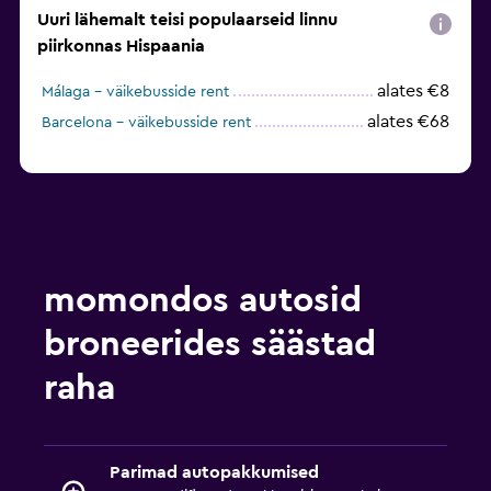
Uuri lähemalt teisi populaarseid linnu
piirkonnas Hispaania
alates €8
Málaga – väikebusside rent
alates €68
Barcelona – väikebusside rent
momondos autosid
broneerides säästad
raha
Parimad autopakkumised