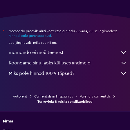
momondo proovib alati korrektseid hindu kuvada, kui sellegipoolest
*
hinnad pole garanteeritud
.
Loe järgnevalt, miks see nii on.
momondo ei müü teenust
Koondame sinu jaoks külluses andmeid
Miks pole hinnad 100% täpsed?
Autorent
Car rentals in Hispaanias
Valencia car rentals
Torrevieja 8 reisija rendikaubikud
Firma