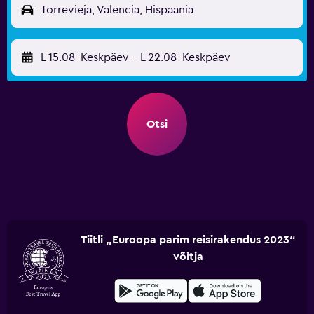
Torrevieja, Valencia, Hispaania
L 15.08
Keskpäev
-
L 22.08
Keskpäev
Otsi
Tiitli „Euroopa parim reisirakendus 2023“
võitja