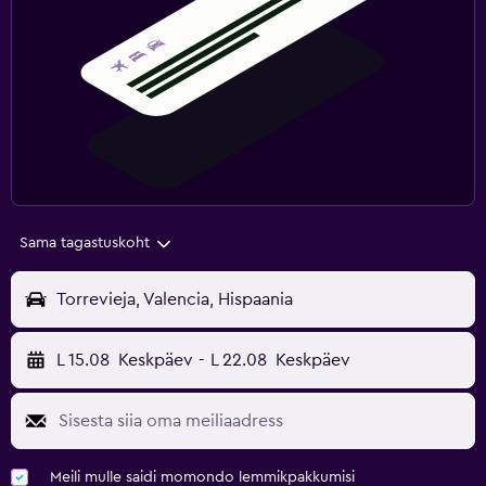
Sama tagastuskoht
Torrevieja, Valencia, Hispaania
L 15.08
Keskpäev
-
L 22.08
Keskpäev
Meili mulle saidi momondo lemmikpakkumisi