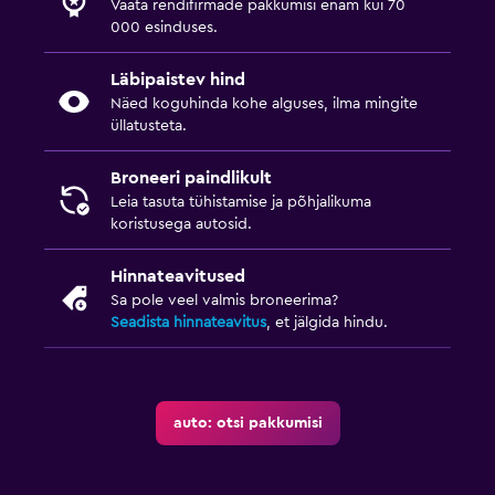
Vaata rendifirmade pakkumisi enam kui 70
000 esinduses.
Läbipaistev hind
Näed koguhinda kohe alguses, ilma mingite
üllatusteta.
Broneeri paindlikult
Leia tasuta tühistamise ja põhjalikuma
koristusega autosid.
Hinnateavitused
Sa pole veel valmis broneerima?
Seadista hinnateavitus
, et jälgida hindu.
auto: otsi pakkumisi