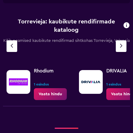
Torrevieja: kaubikute rendifirmade
kataloog
Kõik peamised kaubikute rendifirmad sihtkohas Torrevieja, Valencia
Rhodium
DRIVALIA
1 esindus
1 esindus
Vaata hindu
Vaata hind