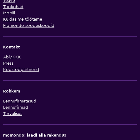
Teave
Töökohad
Mobiil
Kuidas me töötame
Momondo sooduskoodid
Kontakt
Abi/KKK
Press
Koostööpartnerid
Rohkem
Lennufirmatasud
Lennufirmad
Turvalisus
momondo: laadi alla rakendus