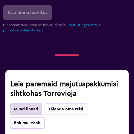
Lisa hinnateavitus
Hinnateavituse loomisel nõustud meie
kasutustingimuste
ja
privaatsuspõhimõtetega.
Leia paremaid majutuspakkumisi
sihtkohas Torrevieja
Muud linnad
Täienda oma reisi
Ehk mul veab