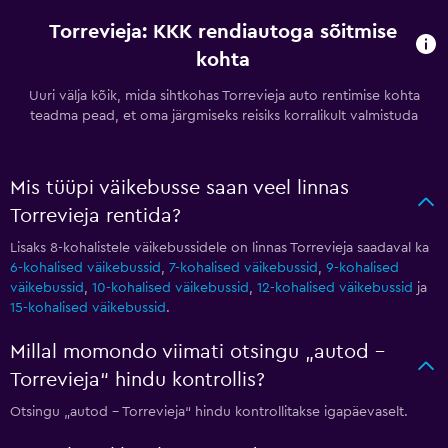
Torrevieja: KKK rendiautoga sõitmise
kohta
Uuri välja kõik, mida sihtkohas Torrevieja auto rentimise kohta
teadma pead, et oma järgmiseks reisiks korralikult valmistuda
Mis tüüpi väikebusse saan veel linnas
Torrevieja rentida?
Lisaks 8-kohalistele väikebussidele on linnas Torrevieja saadaval ka
6-kohalised väikebussid
,
7-kohalised väikebussid
,
9-kohalised
väikebussid
,
10-kohalised väikebussid
,
12-kohalised väikebussid
ja
15-kohalised väikebussid
.
Millal momondo viimati otsingu „autod –
Torrevieja“ hindu kontrollis?
Otsingu „autod – Torrevieja“ hindu kontrollitakse igapäevaselt.