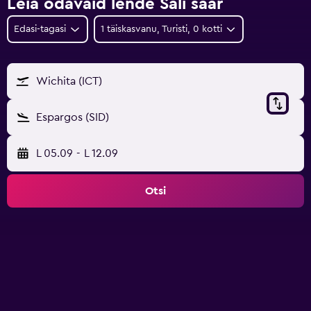
Leia odavaid lende Sali saar
Edasi-tagasi
1 täiskasvanu, Turisti, 0 kotti
Wichita (ICT)
Espargos (SID)
L 05.09
-
L 12.09
Otsi