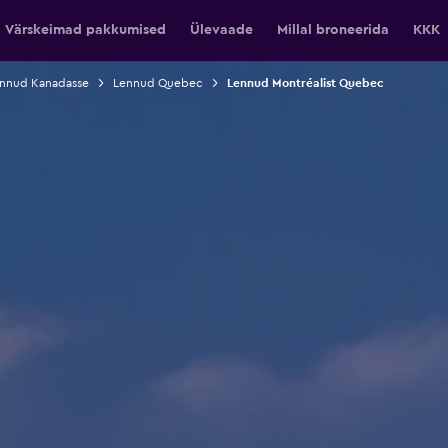
Värskeimad pakkumised
Ülevaade
Millal broneerida
KKK
nnud Kanadasse
Lennud Quebec
Lennud Montréalist Quebec