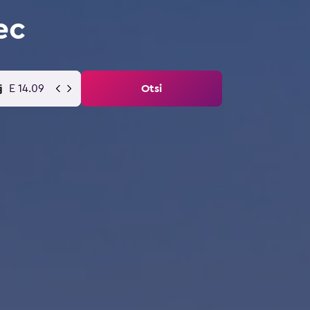
ec
E 14.09
Otsi