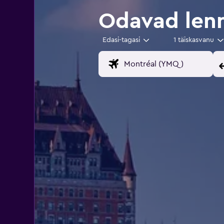
Odavad len
Edasi-tagasi
1 täiskasvanu