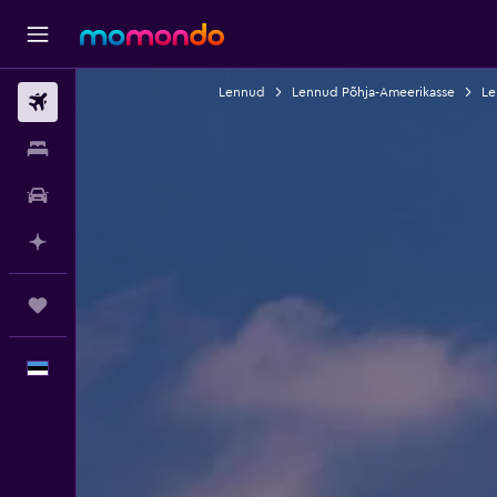
Lennud
Lennud Põhja-Ameerikasse
Le
Lennud
Majutus
Autorent
Planeeri AI-ga
Reisid
Eesti