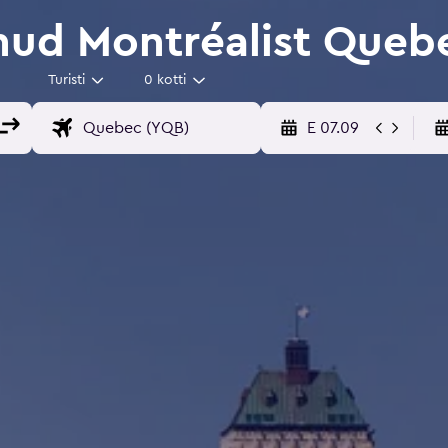
nud Montréalist Queb
Turisti
0 kotti
E 07.09