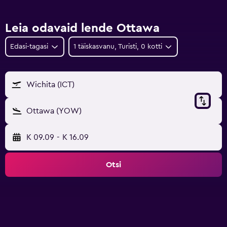
Leia odavaid lende Ottawa
Edasi-tagasi
1 täiskasvanu, Turisti, 0 kotti
Wichita (ICT)
Ottawa (YOW)
K 09.09
-
K 16.09
Otsi