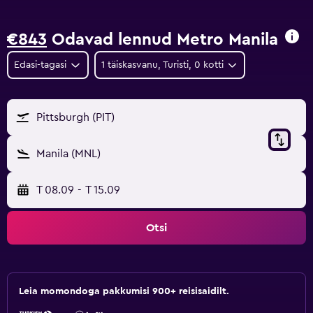
€843
Odavad lennud Metro Manila
Edasi-tagasi
1 täiskasvanu, Turisti, 0 kotti
Pittsburgh (PIT)
Manila (MNL)
T 08.09
-
T 15.09
Otsi
Leia momondoga pakkumisi 900+ reisisaidilt.