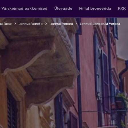
Värskeimad pakkumised
Ülevaade
Millal broneerida
KKK
aaliasse
Lennud Veneto
Lennud Verona
Lennud Londonist Verona