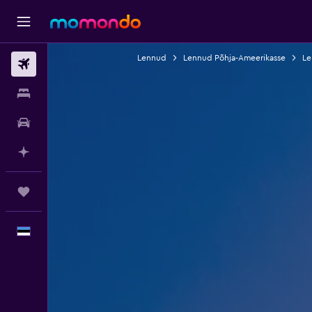
Lennud
Lennud Põhja-Ameerikasse
Le
Lennud
Majutus
Autorent
Planeeri AI-ga
Reisid
Eesti