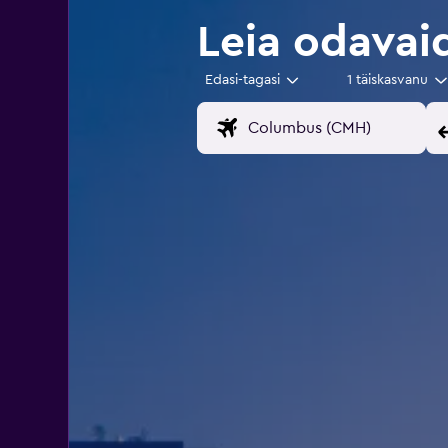
Leia odavai
Edasi-tagasi
1 täiskasvanu