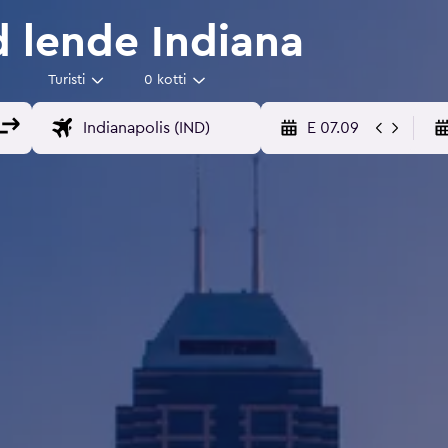
d lende Indiana
Turisti
0 kotti
E 07.09