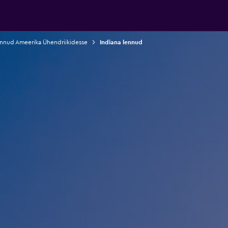
nnud Ameerika Ühendriikidesse
Indiana lennud