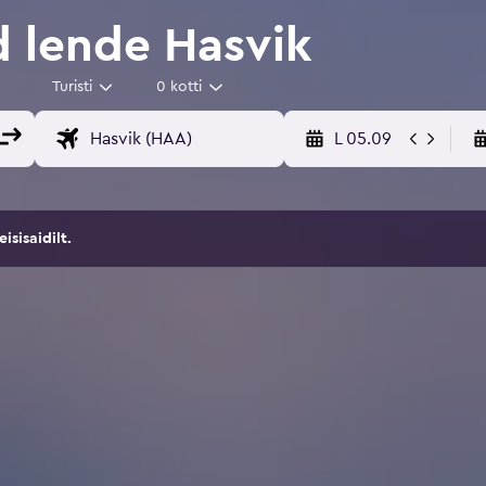
d lende Hasvik
Turisti
0 kotti
L 05.09
sisaidilt.