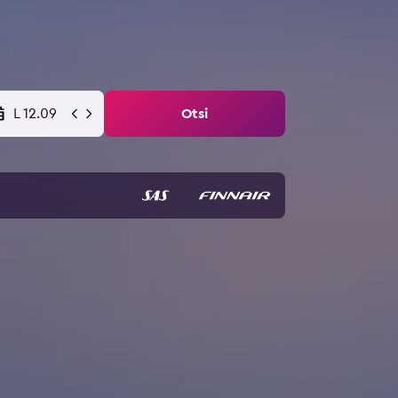
L 12.09
Otsi