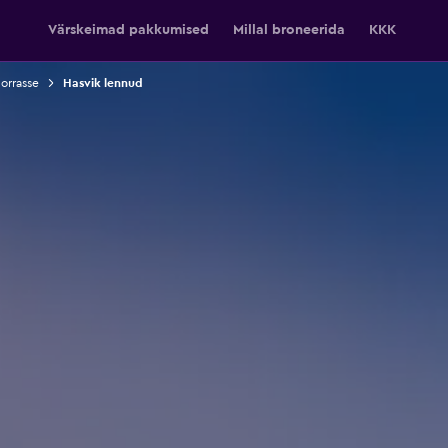
Värskeimad pakkumised
Millal broneerida
KKK
orrasse
Hasvik lennud