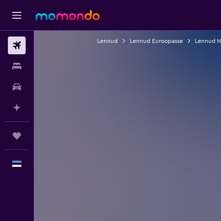
Lennud
Lennud Euroopasse
Lennud N
Lennud
Majutus
Autorent
Planeeri AI-ga
Reisid
Eesti