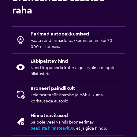
raha
Parimad autopakkumised
Vaata rendifirmade pakkumisi enam kui 70
000 esinduses.
Läbipaistev hind
Näed koguhinda kohe alguses, ilma mingite
üllatusteta.
Broneeri paindlikult
Leia tasuta tühistamise ja põhjalikuma
koristusega autosid.
Hinnateavitused
Sa pole veel valmis broneerima?
Seadista hinnateavitus
, et jälgida hindu.