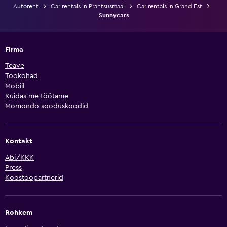
Autorent
Car rentals in Prantsusmaal
Car rentals in Grand Est
Sunnycars
Firma
Teave
Töökohad
Mobiil
Kuidas me töötame
Momondo sooduskoodid
Kontakt
Abi/KKK
Press
Koostööpartnerid
Rohkem