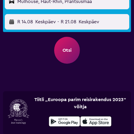
Mulhouse, Haut-Rhin, Prantsusmaa
R 14.08
Keskpäev
-
R 21.08
Keskpäev
Otsi
Tiitli „Euroopa parim reisirakendus 2023“
võitja