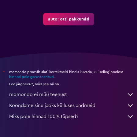
auto: otsi pakkumisi
momondo proovib alati korrektseid hindu kuvada, kui sellegipoolest
*
hinnad pole garanteeritud
.
Loe järgnevalt, miks see nii on.
momondo ei müü teenust
Koondame sinu jaoks külluses andmeid
Miks pole hinnad 100% täpsed?