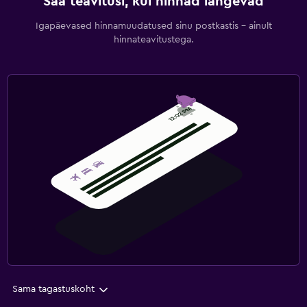
Saa teavitusi, kui hinnad langevad
Igapäevased hinnamuudatused sinu postkastis – ainult
hinnateavitustega.
Sama tagastuskoht