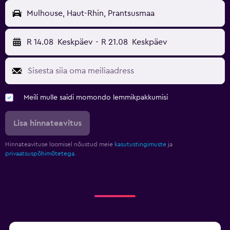
Mulhouse, Haut-Rhin, Prantsusmaa
R 14.08
Keskpäev
-
R 21.08
Keskpäev
Meili mulle saidi momondo lemmikpakkumisi
Lisa hinnateavitus
Hinnateavituse loomisel nõustud meie
kasutustingimuste
ja
privaatsuspõhimõtetega.