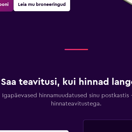
ooni
Leia mu broneeringud
Saa teavitusi, kui hinnad lan
Igapäevased hinnamuudatused sinu postkastis –
hinnateavitustega.