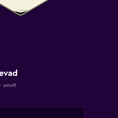
gevad
 ainult