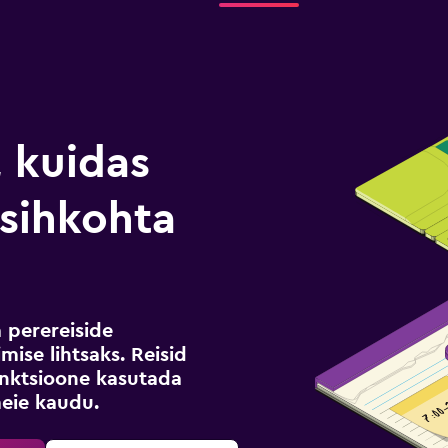
, kuidas
i sihkohta
a perereiside
mise lihtsaks. Reisid
funktsioone kasutada
meie kaudu.