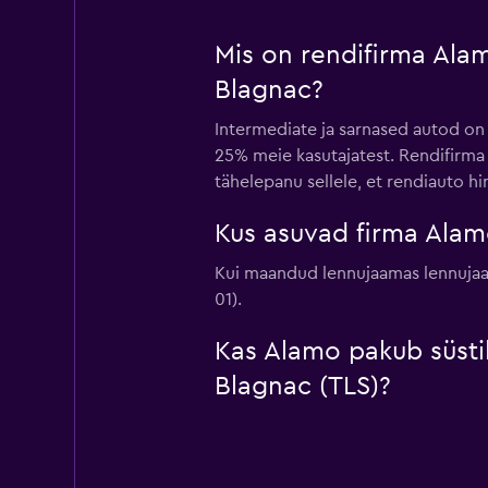
Mis on rendifirma Ala
Blagnac?
Intermediate ja sarnased autod on
25% meie kasutajatest. Rendifirm
tähelepanu sellele, et rendiauto h
Kus asuvad firma Alam
Kui maandud lennujaamas lennujaam
01).
Kas Alamo pakub süsti
Blagnac (TLS)?