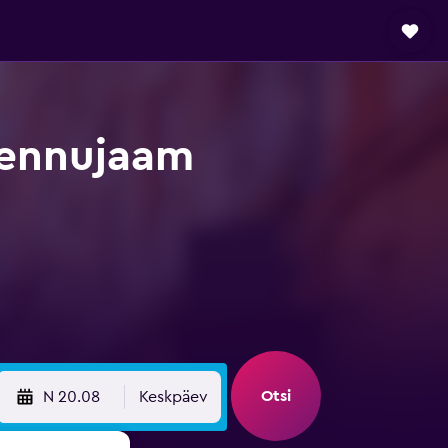
Lennujaam
Otsi
N 20.08
Keskpäev