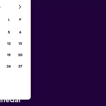
6
L
P
tja
5
6
12
13
19
20
26
27
htkoha
ähedal