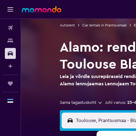
Autorent
Car rentals in Prantsusmaal
O
Lennud
Majutus
Alamo: ren
Autorent
Toulouse Bl
Planeeri AI-ga
Leia ja võrdle suurepäraseid rend
Reisid
Alamo lennujaamas Lennujaam To
Eesti
Sama tagastuskoht
Juhi vanus:
25–