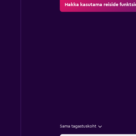
Hakka kasutama reiside funktsi
Sama tagastuskoht