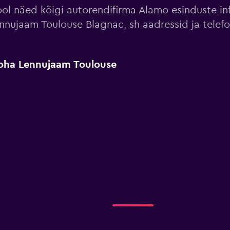
ool näed kõigi autorendifirma Alamo esinduste in
nnujaam Toulouse Blagnac, sh aadressid ja telef
koha Lennujaam Toulouse