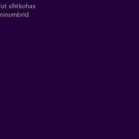
fot sihtkohas
oninumbrid