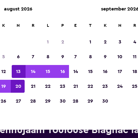
august 2026
september 202
K
N
R
L
P
E
T
K
N
R
Tiitli „Euroopa parim reisirakendus 2023“ või
1
2
1
2
3
4
5
6
7
8
9
7
8
9
10
11
12
13
14
15
16
14
15
16
17
18
19
20
21
22
23
21
22
23
24
25
26
27
28
29
30
28
29
30
endifirma Alamo esindused si
ennujaam Toulouse Blagnac l