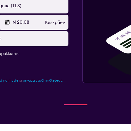
N 20.08
Keskpäev
kpakkumisi
stingimuste
ja
privaatsuspõhimõtetega.