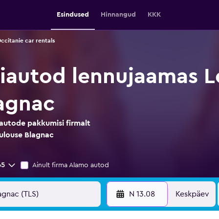
Esindused
Hinnangud
KKK
ccitanie car rentals
diautod lennujaamas 
agnac
iautode pakkumisi firmalt
ulouse Blagnac
65
Ainult firma Alamo autod
N 13.08
Keskpäev