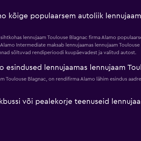
mo kõige populaarsem autoliik lennujaa
 sihtkohas lennujaam Toulouse Blagnac firma Alamo populaars
a Alamo Intermediate maksab lennujaamas lennujaam Toulouse 
innad sõltuvad rendiperioodi kuupäevadest ja valitud autost.
o esindused lennujaamas lennujaam Tou
 Toulouse Blagnac, on rendifirma Alamo lähim esindus aadressi
kbussi või pealekorje teenuseid lennuj