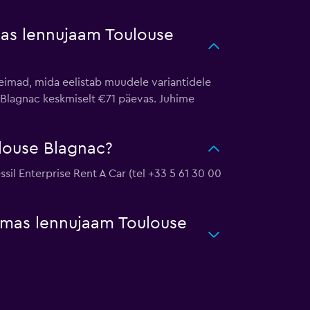
mas lennujaam Toulouse
eimad, mida eelistab muudele variantidele
Blagnac keskmiselt €71 päevas. Juhime
louse Blagnac?
l Enterprise Rent A Car (tel +33 5 61 30 00
aamas lennujaam Toulouse