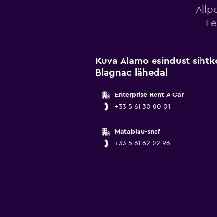
Allp
Le
Kuva Alamo esindust siht
Blagnac lähedal
Enterprise Rent A Car
+33 5 61 30 00 01
Matabiau-sncf
+33 5 61 62 02 96