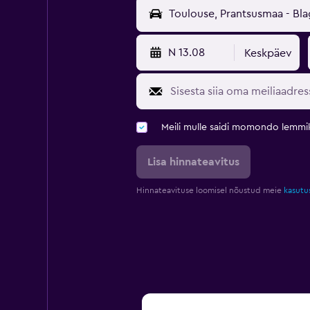
N 13.08
Keskpäev
Meili mulle saidi momondo lemmi
Lisa hinnateavitus
Hinnateavituse loomisel nõustud meie
kasutu