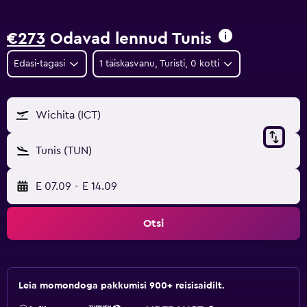
€273
Odavad lennud Tunis
Edasi-tagasi
1 täiskasvanu, Turisti, 0 kotti
Wichita (ICT)
Tunis (TUN)
E 07.09
-
E 14.09
Otsi
Leia momondoga pakkumisi 900+ reisisaidilt.