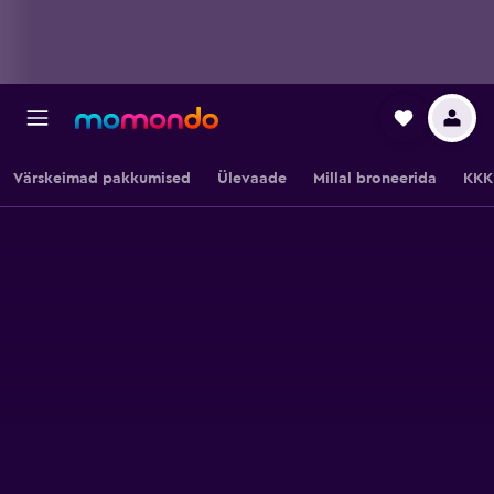
Värskeimad pakkumised
Ülevaade
Millal broneerida
KKK